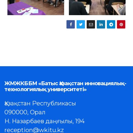
ЖМЖКББМ «Батыс Қазақстан инновациялық-
технологиялық университеті»
Қазақстан Республикасы
090000, Орал
Н. Назарбаев даңғылы, 194
reception@wkitu.kz