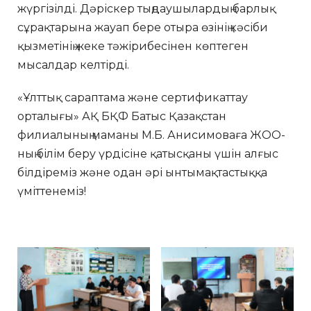
жүргізілді. Дәріскер тыңдаушылардың барлық
сұрақтарына жауап бере отыра өзінің кәсіби
қызметінің жеке тәжірибесінен көптеген
мысалдар келтірді.
«Ұлттық сараптама және сертификаттау
орталығы» АҚ БҚФ Батыс Қазақстан
филиалының маманы М.Б. Анисимоваға ЖОО-
ның білім беру үрдісіне қатысқаны үшін алғыс
білдіреміз және одан әрі ынтымақтастыққа
үміттенеміз!