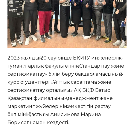
2023 жылдың 20 сәуірінде БҚИТУ инженерлік-
гуманитарлық факультетінің «Стандарттау және
сертификаттау» білім беру бағдарламасының 3
курс студенттері «Ұлттық сараптама және
сертификаттау орталығы» АҚ БҚФ Батыс
Қазақстан филиалының менеджмент және
маркетинг жүйелерінің сәйкестігін растау
бөлімінің бастығы Анисимова Марина
Борисовнамен кездесті.