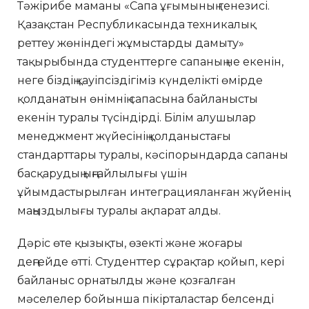
Тәжірибе маманы «Сапа ұғымының генезисі.
Қазақстан Республикасында техникалық
реттеу жөніндегі жұмыстарды дамыту»
тақырыбында студенттерге сапаның не екенін,
неге біздің қауіпсіздігіміз күнделікті өмірде
қолданатын өнімнің сапасына байланысты
екенін туралы түсіндірді. Білім алушылар
менеджмент жүйесінің қолданыстағы
стандарттары туралы, кәсіпорындарда сапаны
басқарудың ыңғайлылығы үшін
ұйымдастырылған интеграцияланған жүйенің
маңыздылығы туралы ақпарат алды.
Дәріс өте қызықты, өзекті және жоғары
деңгейде өтті. Студенттер сұрақтар қойып, кері
байланыс орнатылды және қозғалған
мәселелер бойынша пікірталастар белсенді