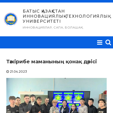
Skip
to
БАТЫС ҚАЗАҚСТАН
ИННОВАЦИЯЛЫҚ-ТЕХНОЛОГИЯЛЫҚ
content
УНИВЕРСИТЕТІ
ИННОВАЦИЯЛАР, САПА, БОЛАШАҚ
Тәжірибе маманының қонақ дәрісі
21.04.2023