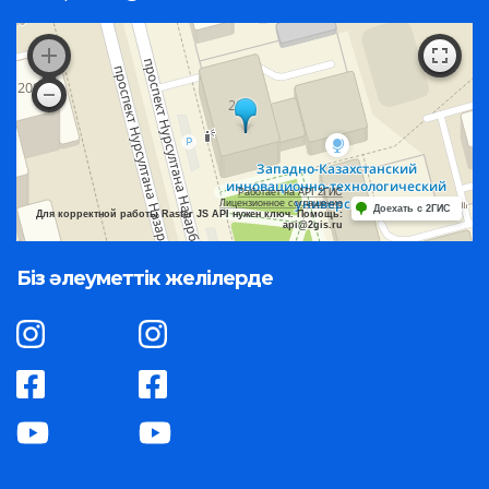
Работает на API 2ГИС
Лицензионное соглашение
Доехать с 2ГИС
Для корректной работы Raster JS API нужен ключ. Помощь:
api@2gis.ru
Біз әлеуметтік желілерде