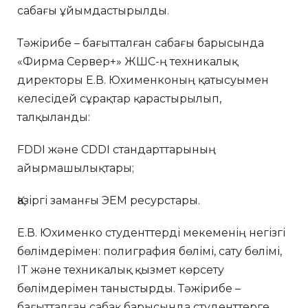
сабағы ұйымдастырылды.
Тәжірибе – бағытталған сабағы барысында
«Фирма Сервер+» ЖШС-ң техникалық
директоры Е.В. Юхименконың қатысуымен
келесідей сұрақтар қарастырылып,
талқыланды:
FDDI және СDDІ стандарттарының
айырмашылықтары;
Қазіргі заманғы ЭЕМ ресурстары.
Е.В. Юхименко студенттерді мекеменің негізгі
бөлімдерімен: полиграфия бөлімі, сату бөлімі,
IT және техникалық қызмет көрсету
бөлімдерімен таныстырды. Тәжірибе –
бағытталған сабақ барысында студенттерге