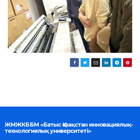
ЖМЖКББМ «Батыс Қазақстан инновациялық-
технологиялық университеті»