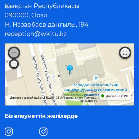
Қазақстан Республикасы
090000, Орал
Н. Назарбаев даңғылы, 194
reception@wkitu.kz
Работает на API 2ГИС
Лицензионное соглашение
Доехать с 2ГИС
Для корректной работы Raster JS API нужен ключ. Помощь:
api@2gis.ru
Біз әлеуметтік желілерде