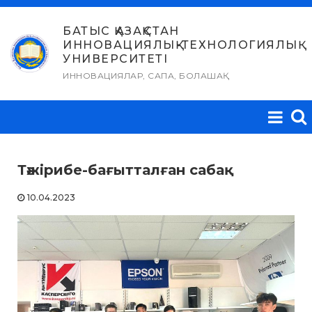
Skip
to
БАТЫС ҚАЗАҚСТАН
ИННОВАЦИЯЛЫҚ-ТЕХНОЛОГИЯЛЫҚ
content
УНИВЕРСИТЕТІ
ИННОВАЦИЯЛАР, САПА, БОЛАШАҚ
Тәжірибе-бағытталған сабақ
10.04.2023