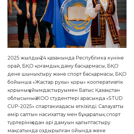
2025 жылдың 24 қазанында Республика күніне
орай, БҚО қоғамдық даму басқармасы, БҚО
дене шынықтыру және спорт басқармасы, БҚО
бойынша «Жастар рухы» қоры» кооперативтік
қорының ұйымдастыруымен Батыс Қазақстан
облысының ЖОО студенттері арасында «STUD
CUP-2025» спартакиадасы өткізілді. Салауатты
өмір салтын насихаттау мен бұқаралық спорт
түрлерінің одан әрі дамуын қалыптастыру
мақсатында оздырылған ойында жеке