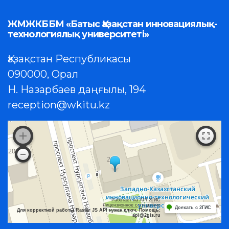
ЖМЖКББМ «Батыс Қазақстан инновациялық-
технологиялық университеті»
Қазақстан Республикасы
090000, Орал
Н. Назарбаев даңғылы, 194
reception@wkitu.kz
Работает на API 2ГИС
Лицензионное соглашение
Доехать с 2ГИС
Для корректной работы Raster JS API нужен ключ. Помощь:
api@2gis.ru