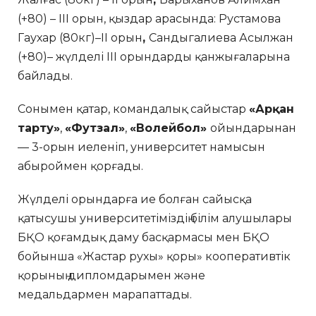
(+80) – III орын, қыздар арасында: Рустамова
Гаухар (80кг)–II орын
,
Сандыгалиева Асылжан
(+80)– жүлделі III орындарды қанжығаларына
байлады.
Сонымен қатар, командалық сайыстар
«Арқан
тарту»
,
«Футзал»
,
«Волейбол»
ойындарынан
— 3-орын иеленіп, университет намысын
абыроймен қорғады.
Жүлделі орындарға ие болған сайысқа
қатысушы университетіміздің білім алушылары
БҚО қоғамдық даму басқармасы мен БҚО
бойынша «Жастар рухы» қоры» кооперативтік
қорының дипломдарымен және
медальдармен марапаттады.