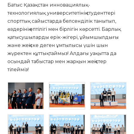
Батыс Қазақстан инновациялық-
технологиялық университетінің студенттері
спорттық сайыстарда белсенділік танытып,
өздерінің ептілігі мен бірлігін көрсетті. Барлық
қатысушыларды ерік-жігері, ұйымшылдығы
және жеңіске деген ұмтылысы үшін шын
жүректен құттықтаймыз! Алдағы уақытта да
осындай табыстар мен жарқын жеңістер
тілейміз!