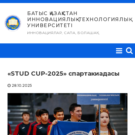
Skip
to
БАТЫС ҚАЗАҚСТАН
ИННОВАЦИЯЛЫҚ-ТЕХНОЛОГИЯЛЫҚ
content
УНИВЕРСИТЕТІ
ИННОВАЦИЯЛАР, САПА, БОЛАШАҚ
«STUD CUP-2025» спартакиадасы
28.10.2025