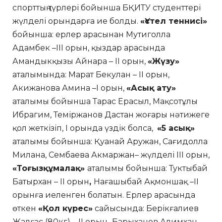
спорттың түрлері бойынша БҚИТУ студенттері
жүлделі орындарға ие болды.
«Үстел теннисі»
бойынша: ерлер арасынан Мутиголла
Адамбек –III орын, қыздар арасында
Амандыкқызы Айнара – II орын,
«Жүзу»
аталымында: Марат Бекулан – II орын,
Акижанова Амина –I орын,
«Асық ату»
аталымы бойынша Тарас Ерасыл, Мақсотұлы
Ибрагим, Теміржанов Дастан жоғары нәтижеге
қол жеткізіп, I орында үздік болса,
«5 асық»
аталымы бойынша: Қуанай Аружан, Сағидолла
Милана, Сембаева Акмаржан– жүлделі III орын,
«Тоғызқұмалақ»
аталымы бойынша: Туктыбай
Батырхан – II орын
,
Нағашыбай Ақмоншақ –II
орынға иеленген болатын. Ерлер арасында
өткен
«Қол күрес»
сайысында: Берікғалиев
Жалғас (80кг) – II орын
,
Барыханов Алимхан