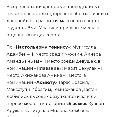
В соревнованиях, которые проводились в
целях пропаганды здорового образа жизни и
дальнейшего развития массового спорта,
студенты ЗКИТУ заняли призовые места в
отдельных видах спорта.
По
«Настольному теннису»:
Мутиголла
Адамбек – III место среди мужчин, Айнара
Амандыкнызы – II место среди девушек, в
номинации
«Плавание»:
Марат Бекулан – II
место, Акижанова Амина – I место, в
номинации «
Асық ату
» Тарас Ерасыл,
Максотули Ибрагим, Темиржанов Дастан
добились высоких результатов и заняли
первое место, в категории
«5 асык»:
Куанай
Аружан, Сагидолла Милана, Сембаева