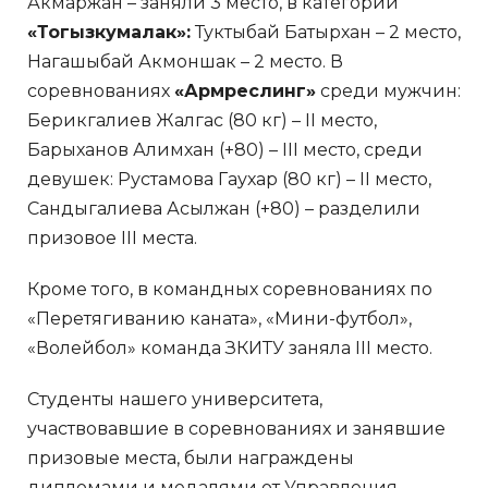
Акмаржан – заняли 3 место, в категории
«Тогызкумалак»:
Туктыбай Батырхан – 2 место,
Нагашыбай Акмоншак – 2 место. В
соревнованиях
«Армреслинг»
среди мужчин:
Берикгалиев Жалгас (80 кг) – II место,
Барыханов Алимхан (+80) – III место, среди
девушек: Рустамова Гаухар (80 кг) – II место,
Сандыгалиева Асылжан (+80) – разделили
призовое III места.
Кроме того, в командных соревнованиях по
«Перетягиванию каната», «Мини-футбол»,
«Волейбол» команда ЗКИТУ заняла III место.
Студенты нашего университета,
участвовавшие в соревнованиях и занявшие
призовые места, были награждены
дипломами и медалями от Управления