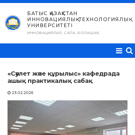
Skip
to
БАТЫС ҚАЗАҚСТАН
ИННОВАЦИЯЛЫҚ-ТЕХНОЛОГИЯЛЫҚ
content
УНИВЕРСИТЕТІ
ИННОВАЦИЯЛАР, САПА, БОЛАШАҚ
«Сәулет және құрылыс» кафедрада
ашық практикалық сабақ
23.02.2026