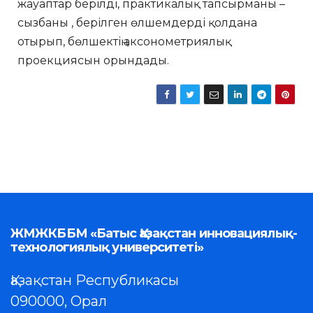
жауаптар берілді, практикалық тапсырманы –
сызбаны , берілген өлшемдерді қолдана
отырып, бөлшектің аксонометриялық
проекциясын орындады.
ЖМЖКББМ «Батыс Қазақстан инновациялық-
технологиялық университеті»
Қазақстан Республикасы
090000, Орал