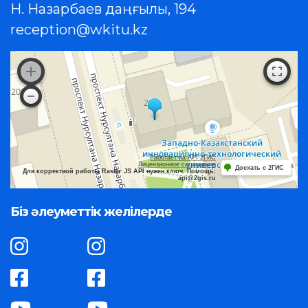
Н. Назарбаев даңғылы, 194
reception@wkitu.kz
Работает на API 2ГИС
Лицензионное соглашение
Доехать с 2ГИС
Для корректной работы Raster JS API нужен ключ. Помощь:
api@2gis.ru
Біз әлеуметтік желілерде