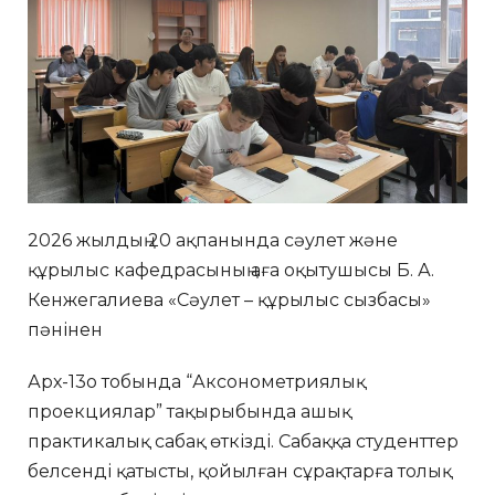
2026 жылдың 20 ақпанында сәулет және
құрылыс кафедрасының аға оқытушысы Б. А.
Кенжегалиева «Сәулет – құрылыс сызбасы»
пәнінен
Арх-13о тобында “Аксонометриялық
проекциялар” тақырыбында ашық
практикалық сабақ өткізді. Сабаққа студенттер
белсенді қатысты, қойылған сұрақтарға толық