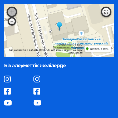
Работает на API 2ГИС
Лицензионное соглашение
Доехать с 2ГИС
Для корректной работы Raster JS API нужен ключ. Помощь:
api@2gis.ru
Біз әлеуметтік желілерде