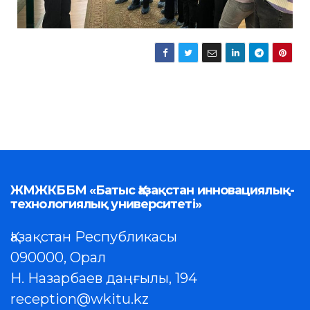
ЖМЖКББМ «Батыс Қазақстан инновациялық-
технологиялық университеті»
Қазақстан Республикасы
090000, Орал
Н. Назарбаев даңғылы, 194
reception@wkitu.kz