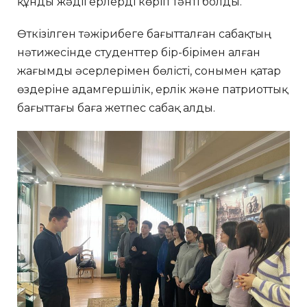
құнды жәдігерлерді көріп тәнті болды.
Өткізілген тәжірибеге бағытталған сабақтың
нәтижесінде студенттер бір-бірімен алған
жағымды әсерлерімен бөлісті, сонымен қатар
өздеріне адамгершілік, ерлік және патриоттық
бағыттағы баға жетпес сабақ алды.