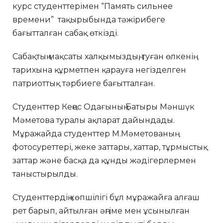
курс студенттерімен “Память сильнее
времени” тақырыбында тәжірибеге
бағытталған сабақ өткізді.
Сабақтың мақсаты халқымыздың, туған өлкенің
тарихына құрметпен қарауға негізделген
патриоттық тәрбиеге бағытталған.
Студенттер Кеңес Одағының Батыры Мәншүк
Мәметова туралы ақпарат дайындады.
Мұражайда студенттер М.Мәметованың
фотосуреттері, жеке заттары, хаттар, тұрмыстық
заттар және басқа да құнды жәдігерлермен
таныстырылды.
Студенттердің көпшілігі бұл мұражайға алғаш
рет барып, айтылған әңгіме мен ұсынылған