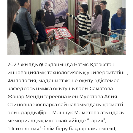
2023 жылдың 9-ақпанында Батыс Қазақстан
инновациялық-технологиялық университетінің
Филология, мәдениет және оқыту әдістемесі
кафедрасының аға оқытушылары Саматова
Жанар Мендигереевна мен Муратова Алия
Саиновна жоспарға сай қаламыздағы қасиетті
орындардың бірі – Мәншүк Мәметова атындағы
мемориалдық мұражай үйінде “Тарих”,
“Психология” білім беру бағдарламасының 1-