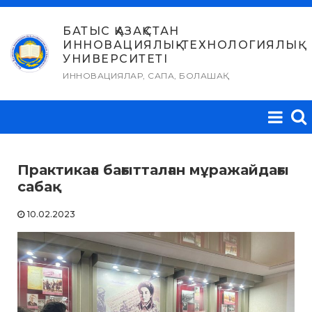
Skip
to
БАТЫС ҚАЗАҚСТАН
ИННОВАЦИЯЛЫҚ-ТЕХНОЛОГИЯЛЫҚ
content
УНИВЕРСИТЕТІ
ИННОВАЦИЯЛАР, САПА, БОЛАШАҚ
Практикаға бағытталған мұражайдағы
сабақ
10.02.2023