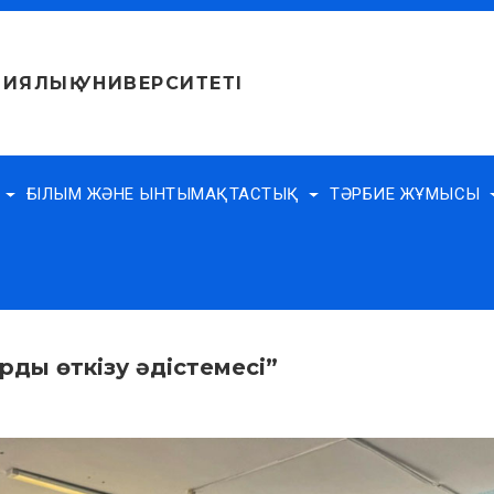
ИЯЛЫҚ УНИВЕРСИТЕТІ
Е
ҒЫЛЫМ ЖӘНЕ ЫНТЫМАҚТАСТЫҚ
ТӘРБИЕ ЖҰМЫСЫ
рды өткізу әдістемесі”