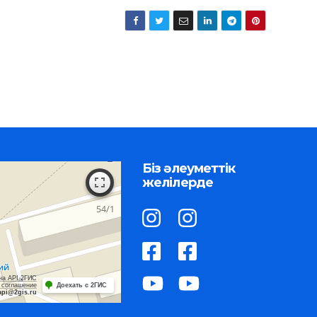
Біз әлеуметтік
желілерде
на API 2ГИС
 соглашение
Доехать с 2ГИС
api@2gis.ru