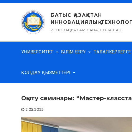
Skip
to
БАТЫС ҚАЗАҚСТАН
content
ИННОВАЦИЯЛЫҚ-ТЕХНОЛОГ
ИННОВАЦИЯЛАР, САПА, БОЛАШАҚ
УНИВЕРСИТЕТ
БІЛІМ БЕРУ
ТАЛАПКЕРЛЕРГ
ҚОЛДАУ ҚЫЗМЕТТЕРІ
Оқыту семинары: “Мастер-класста
2.05.2025