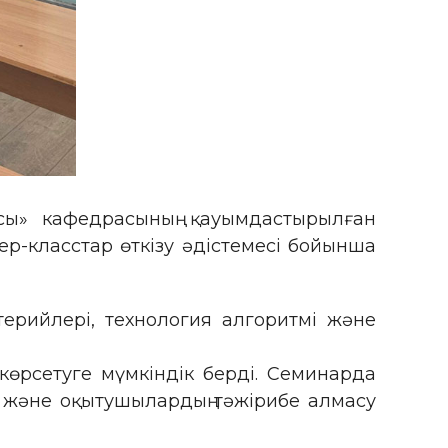
асы» кафедрасының қауымдастырылған
р-класстар өткізу әдістемесі бойынша
итерийлері, технология алгоритмі және
 көрсетуге мүмкіндік берді. Семинарда
ар және оқытушылардың тәжірибе алмасу