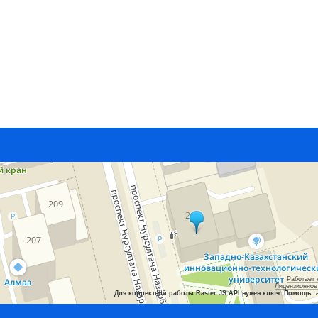
Работает 
Лицензионное
Для корректной работы Raster JS API нужен ключ. Помощь: 