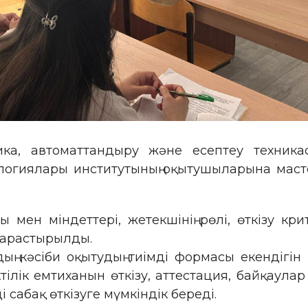
ика, автоматтандыру және есептеу техник
логиялары институтының оқытушыларына масте
 мен міндеттері, жетекшінің рөлі, өткізу кр
қарастырылды.
ң кәсіби оқытудың тиімді формасы екендігін
тілік емтиханын өткізу, аттестация, байқаул
сабақ өткізуге мүмкіндік береді.