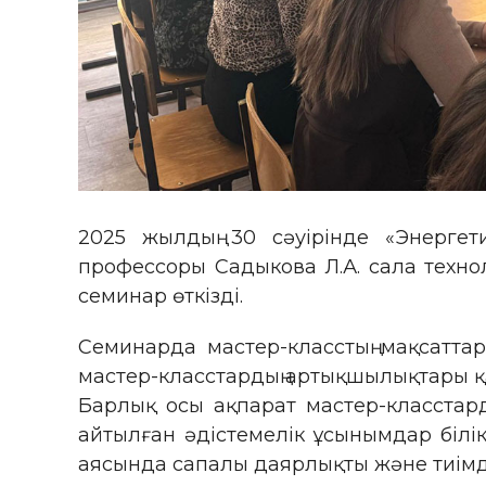
2025 жылдың 30 сәуірінде «Энергет
профессоры Садыкова Л.А. сала техно
семинар өткізді.
Семинарда мастер-класстың мақсаттары
мастер-класстардың артықшылықтары 
Барлық осы ақпарат мастер-класстарды
айтылған әдістемелік ұсынымдар білік
аясында сапалы даярлықты және тиімді 