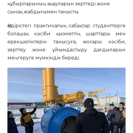
құбырларының ақауларын зерттеді және
сынақ жабдығымен танысты.
Өндірістегі практикалық сабақтар студенттерге
болашақ кәсіби қызметтің шарттары мен
ерекшеліктерін танысуға, жоғары кәсіби,
зерттеу және ұйымдастыру дағдыларын
меңгеруге мүмкіндік береді.