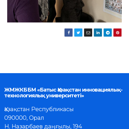
ЖМЖКББМ «Батыс Қазақстан инновациялық-
технологиялық университеті»
Қазақстан Республикасы
090000, Орал
Н. Назарбаев даңғылы, 194