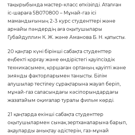
тақырыбында мастер-класс өткізілді. Аталған
іс-шараға 5В070800 – Мұнай-газ ісі
мамандығының 2-3 курс студенттері және
арнайы пәндердің аға оқытушылары
Губайдуллин К. Ж. және Аманова Б. Н. қатысты.
20 қаңтар күні бірінші сабақта студенттер
еңбекті қорғау және өндірістегі қауіпсіздік
техникасымен, қоршаған ортаның қауіпті және
зиянды факторларымен танысты. Білім
алушылар тестілеу сұрақтарына жауап беріп,
мұнай-газ саласындағы кәсіпорындардағы
жазатайым оқиғалар туралы фильм көрді.
21 қаңтарда екінші сабақта студенттер
оқытушылармен сынақ зертханаларына барып,
ақауларды анықтау әдістерін, газ-мұнай