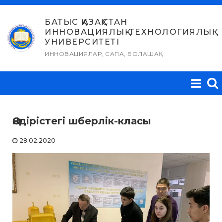
Skip
to
БАТЫС ҚАЗАҚСТАН
ИННОВАЦИЯЛЫҚ-ТЕХНОЛОГИЯЛЫҚ
content
УНИВЕРСИТЕТІ
ИННОВАЦИЯЛАР, САПА, БОЛАШАҚ
Өндірістегі шберлік-класы
28.02.2020