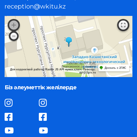
reception@wkitu.kz
Работает на API 2ГИС
Лицензионное соглашение
Доехать с 2ГИС
Для корректной работы Raster JS API нужен ключ. Помощь:
api@2gis.ru
Біз әлеуметтік желілерде