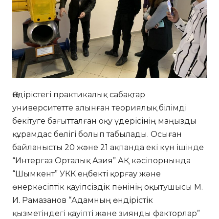
Өндірістегі практикалық сабақтар
университетте алынған теориялық білімді
бекітуге бағытталған оқу үдерісінің маңызды
құрамдас бөлігі болып табылады. Осыған
байланысты 20 және 21 ақпанда екі күн ішінде
“Интергаз Орталық Азия” АҚ кәсіпорнында
“Шымкент” УКК еңбекті қорғау және
өнеркәсіптік қауіпсіздік пәнінің оқытушысы М.
И. Рамазанов “Адамның өндірістік
қызметіндегі қауіпті және зиянды факторлар”