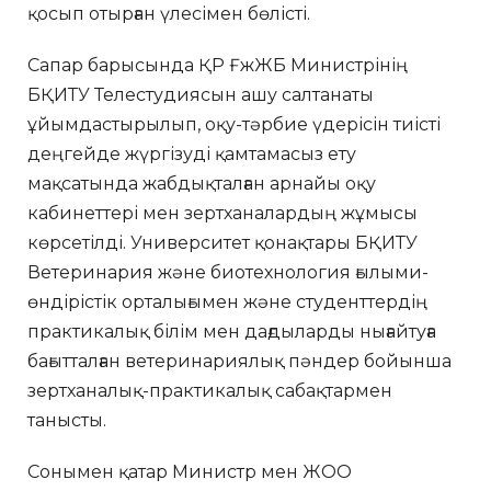
қосып отырған үлесімен бөлісті.
Сапар барысында ҚР ҒжЖБ Министрінің
БҚИТУ Телестудиясын ашу салтанаты
ұйымдастырылып, оқу-тәрбие үдерісін тиісті
деңгейде жүргізуді қамтамасыз ету
мақсатында жабдықталған арнайы оқу
кабинеттері мен зертханалардың жұмысы
көрсетілді. Университет қонақтары БҚИТУ
Ветеринария және биотехнология ғылыми-
өндірістік орталығымен және студенттердің
практикалық білім мен дағдыларды нығайтуға
бағытталған ветеринариялық пәндер бойынша
зертханалық-практикалық сабақтармен
танысты.
Сонымен қатар Министр мен ЖОО