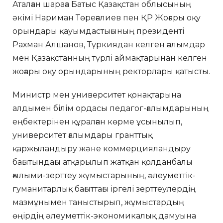
Аталған шараға Батыс Қазақстан облысының
әкімі Нариман Төреғалиев пен ҚР Жоғары оқу
орындары қауымдастығының президенті
Рахман Алшанов, Түркиядан келген ғалымдар
мен Қазақстанның түрлі аймақтарынан келген
жоғары оқу орындарының ректорлары қатысты.
Министр мен университет қонақтарына
алдымен білім ордасы педагог-ғалымдарының
еңбектерінен құралған көрме ұсынылып,
университет ғалымдары гранттық
қаржыландыру және коммерцияландыру
бағытындағы атқарылып жатқан қолданбалы
ғылыми-зерттеу жұмыстарының, әлеуметтік-
гуманитарлық бағыттағы іргелі зерттеулердің
мазмұнымен таныстырып, жұмыстардың
өңірдің әлеуметтік-экономикалық дамуына