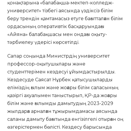
қонақтарына «балабақша-мектеп-колледж-
университет» тізбегі аясында үздіксіз білім
беру трендін қамтамасыз етуге бағытталған білім
ордасының оперативтік басқаруындағы
«Айяна» балабақшасы мен ондағы оқыту-
тәрбиелеу үдерісі көрсетілді.
Сапар соңында Министрдің университет
профессор-оқытушылары және
студенттерімен кездесуі ұйымдастырылды.
Кездесуде Саясат Нұрбек қатысушыларды
еліміздің ғылым және жоғары білім саласының
қазіргі ахуалымен таныстырып, ҚР-да жоғары
білім және ғылымды дамытудың 2023-2029
жылдарға арналған тұжырымдамасы аясында
саланы дамыту бағытында енгізілгелі отырған оң
өзгерістермен бөлісті. Кездесу барысында