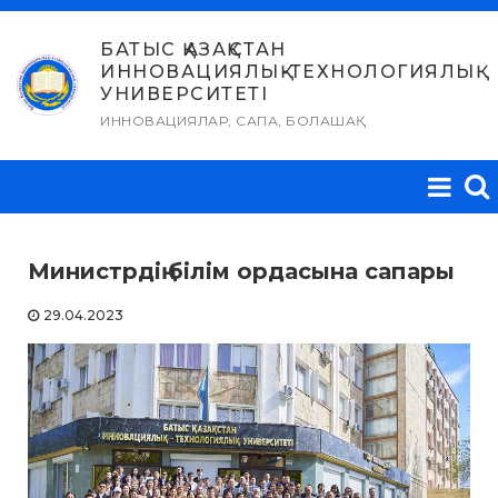
Skip
to
БАТЫС ҚАЗАҚСТАН
ИННОВАЦИЯЛЫҚ-ТЕХНОЛОГИЯЛЫҚ
content
УНИВЕРСИТЕТІ
ИННОВАЦИЯЛАР, САПА, БОЛАШАҚ
Министрдің білім ордасына сапары
29.04.2023