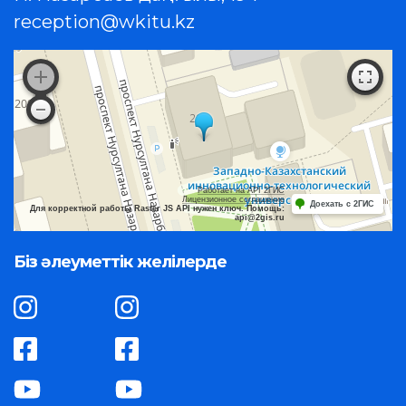
reception@wkitu.kz
Работает на API 2ГИС
Лицензионное соглашение
Доехать с 2ГИС
Для корректной работы Raster JS API нужен ключ. Помощь:
api@2gis.ru
Біз әлеуметтік желілерде