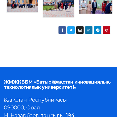
ЖМЖКББМ «Батыс Қазақстан инновациялық-
технологиялық университеті»
Қазақстан Республикасы
090000, Орал
Н. Назарбаев даңғылы, 194