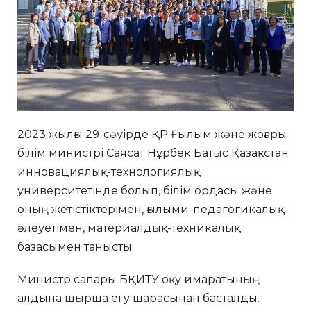
2023 жылғы 29-сәуірде ҚР Ғылым және жоғары
білім министрі Саясат Нұрбек Батыс Қазақстан
инновациялық-технологиялық
университетінде болып, білім ордасы және
оның жетістіктерімен, ғылыми-педагогикалық
әлеуетімен, материалдық-техникалық
базасымен танысты.
Министр сапары БҚИТУ оқу ғимаратының
алдына шырша егу шарасынан басталды.