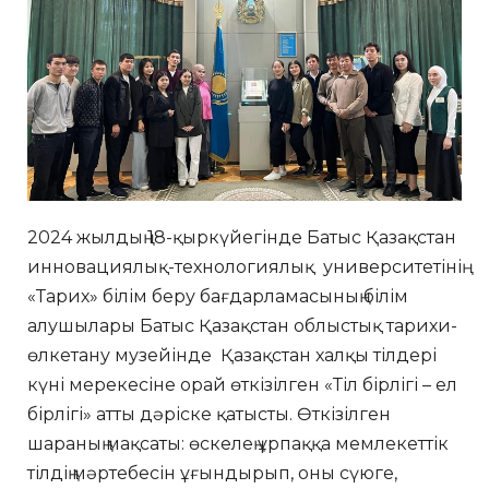
2024 жылдың 18-қыркүйегінде Батыс Қазақстан
инновациялық-технологиялық университетінің
«Тарих» білім беру бағдарламасының білім
алушылары Батыс Қазақстан облыстық тарихи-
өлкетану музейінде Қазақстан халқы тілдері
күні мерекесіне орай өткізілген «Тіл бірлігі – ел
бірлігі» атты дәріске қатысты. Өткізілген
шараның мақсаты: өскелең ұрпаққа мемлекеттік
тілдің мәртебесін ұғындырып, оны сүюге,