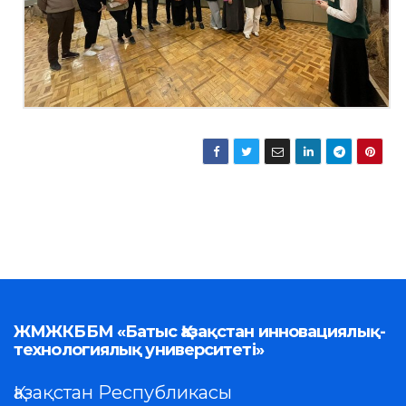
ЖМЖКББМ «Батыс Қазақстан инновациялық-
технологиялық университеті»
Қазақстан Республикасы