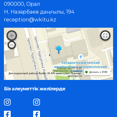
090000, Орал
Н. Назарбаев даңғылы, 194
reception@wkitu.kz
Работает на API 2ГИС
Лицензионное соглашение
Доехать с 2ГИС
Для корректной работы Raster JS API нужен ключ. Помощь:
api@2gis.ru
Біз әлеуметтік желілерде