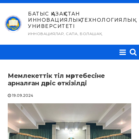
Skip
to
БАТЫС ҚАЗАҚСТАН
ИННОВАЦИЯЛЫҚ-ТЕХНОЛОГИЯЛЫҚ
content
УНИВЕРСИТЕТІ
ИННОВАЦИЯЛАР, САПА, БОЛАШАҚ
Мемлекеттік тіл мәртебесіне
арналған дәріс өткізілді
19.09.2024