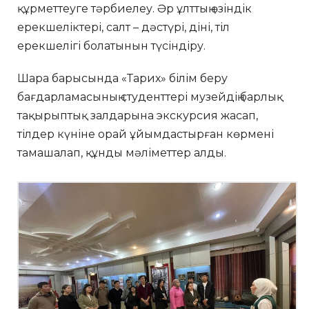
құрметтеуге тәрбиелеу. Әр ұлттың өзіндік
ерекшеліктері, салт – дәстүрі, діні, тіл
ерекшелігі болатынын түсіндіру.
Шара барысында «Тарих» білім беру
бағдарламасының студенттері музейдің барлық
тақырыптық залдарына экскурсия жасап,
тілдер күніне орай ұйымдастырған көрмені
тамашалап, құнды мәліметтер алды.