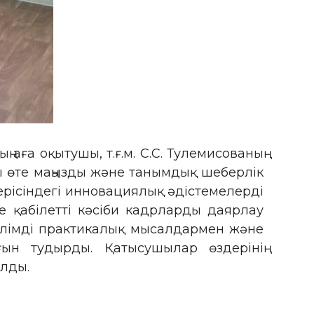
ға оқытушы, т.ғ.м. С.С. Тулемисованың
ғы өте маңызды және танымдық шеберлік
 үдерісіндегі инновациялық әдістемелерді
е қабілетті кәсіби кадрларды даярлау
ілімді практикалық мысалдармен және
ын тудырды. Қатысушылар өздерінің
алды.