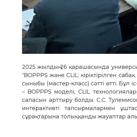
2025 жылдың 26 қарашасында университ
“BOPPPS және CLIL: кіріктірілген саб
сыныбы (мастер-класс) сәтті өтті. Бұл і
– BOPPPS моделі, CLIL технологиялар
сапасын арттыру болды. С.С. Тулеми
интерактивті тапсырмалармен ұшта
сұрақтарына толыққанды жауаптар алып,