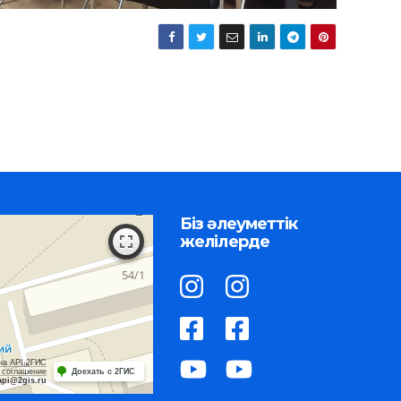
Біз әлеуметтік
желілерде
на API 2ГИС
 соглашение
Доехать с 2ГИС
api@2gis.ru