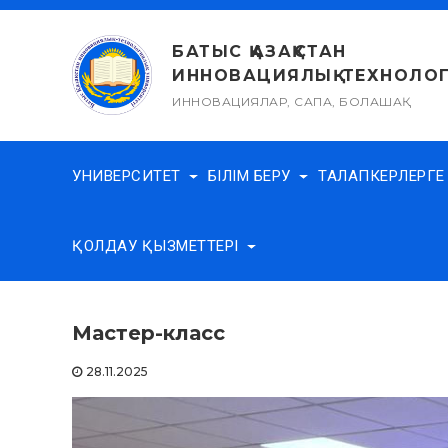
Skip
to
БАТЫС ҚАЗАҚСТАН
content
ИННОВАЦИЯЛЫҚ-ТЕХНОЛОГ
ИННОВАЦИЯЛАР, САПА, БОЛАШАҚ
УНИВЕРСИТЕТ
БІЛІМ БЕРУ
ТАЛАПКЕРЛЕРГ
ҚОЛДАУ ҚЫЗМЕТТЕРІ
Мастер-класс
28.11.2025