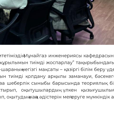
етіміздің Мұнайгаз инженериясы кафедрасының а
ақ құрылымын тиімді жоспарлау” тақырыбында
с-шараның негізгі мақсаты – қазіргі білім беру
ын тиімді қолдану арқылы заманауи, бәсекег
сова шеберлік сыныбы барысында теориялық б
стырып, оқытушылардың үлкен қызығушылығ
 оқытудың жаңа әдістерін меңгеруге мүмкіндік 