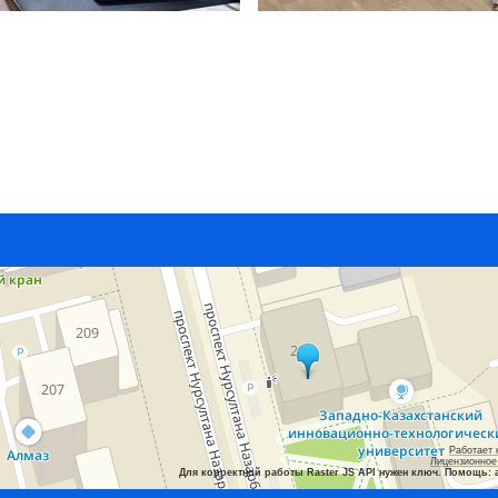
Работает 
Лицензионное
Для корректной работы Raster JS API нужен ключ. Помощь: 