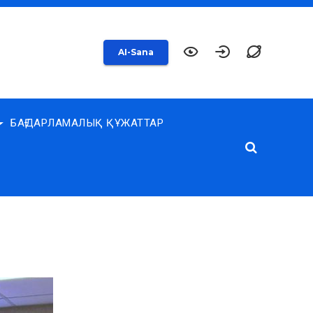
AI-Sana
БАҒДАРЛАМАЛЫҚ ҚҰЖАТТАР