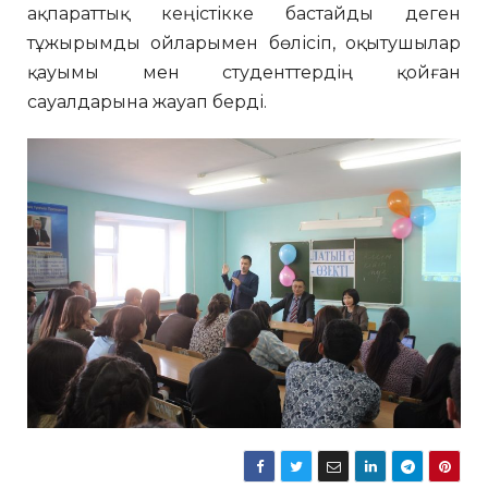
ақпараттық кеңістікке бастайды деген
тұжырымды ойларымен бөлісіп, оқытушылар
қауымы мен студенттердің қойған
сауалдарына жауап берді.