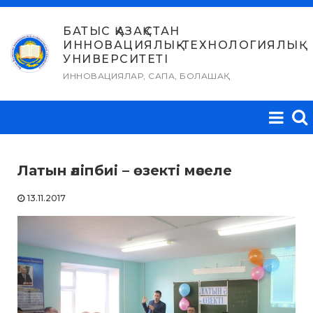
Skip
to
БАТЫС ҚАЗАҚСТАН
ИННОВАЦИЯЛЫҚ-ТЕХНОЛОГИЯЛЫҚ
content
УНИВЕРСИТЕТІ
ИННОВАЦИЯЛАР, САПА, БОЛАШАҚ
Латын әліпбиі – өзекті мәселе
13.11.2017