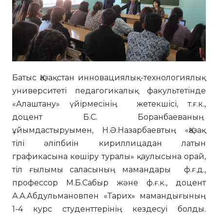
Батыс Қазақстан инновациялық-технологиялық
университеті педагогикалық факультетінде
«Алаштану» үйірмесінің жетекшісі, т.ғ.к.,
доцент Б.С. Боранбаеваның
ұйымдастыруымен, Н.Ә.Назарбаевтың «Қазақ
тілі әліпбиін кириллицадан латын
графикасына көшіру туралы» қаулысына орай,
тіл ғылымы саласының мамандары ф.ғ.д.,
профессор М.Б.Сабыр және ф.ғ.к., доцент
А.А.Абдульмановпен «Тарих» мамандығының
1-4 курс студенттерінің кездесуі болды.