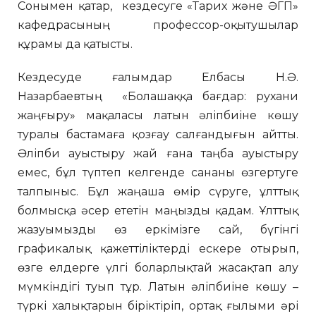
Сонымен қатар, кездесуге «Тарих және ӘГП»
кафедрасының профессор-оқытушылар
құрамы да қатысты.
Кездесуде ғалымдар Елбасы Н.Ә.
Назарбаевтың «Болашаққа бағдар: рухани
жаңғыру» мақаласы латын әліпбиіне көшу
туралы бастамаға қозғау салғандығын айтты.
Әліпби ауыстыру жай ғана таңба ауыстыру
емес, бұл түптеп келгенде сананы өзгертуге
талпыныс. Бұл жаңаша өмір сүруге, ұлттық
болмысқа әсер ететін маңызды қадам. Ұлттық
жазуымызды өз еркімізге сай, бүгінгі
графикалық қажеттіліктерді ескере отырып,
өзге елдерге үлгі боларлықтай жасақтап алу
мүмкіндігі туып тұр. Латын әліпбиіне көшу –
түркі халықтарын біріктіріп, ортақ ғылыми әрі