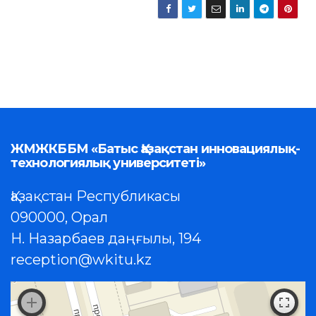
ЖМЖКББМ «Батыс Қазақстан инновациялық-
технологиялық университеті»
Қазақстан Республикасы
090000, Орал
Н. Назарбаев даңғылы, 194
reception@wkitu.kz