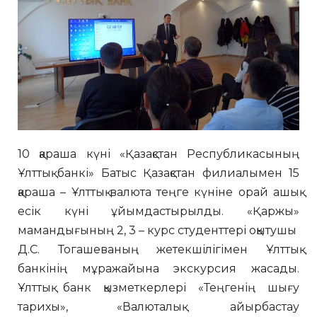
10 қараша күні «Қазақстан Республикасының
Ұлттық банкі» Батыс Қазақстан филиалымен 15
қараша – Ұлттық валюта теңге күніне орай ашық
есік күні ұйымдастырылды. «Қаржы»
мамандығының 2, 3 – курс студенттері оқытушы
Д.С. Тогашеваның жетекшілігімен Ұлттық
банкінің мұражайына экскурсия жасады.
Ұлттық банк қызметкерлері «Теңгенің шығу
тарихы», «Валюталық айырбастау