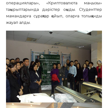
операциялары», «Криптовалюта маңызы»
тақырыптарында дәрістер оқыды. Студенттер
мамандарға сұрақтар қойып, оларға толыққанды
жауап алды.