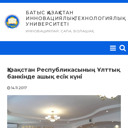
Skip
to
БАТЫС ҚАЗАҚСТАН
ИННОВАЦИЯЛЫҚ-ТЕХНОЛОГИЯЛЫҚ
content
УНИВЕРСИТЕТІ
ИННОВАЦИЯЛАР, САПА, БОЛАШАҚ
Қазақстан Республикасының Ұлттық
банкінде ашық есік күні
14.11.2017