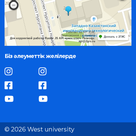
Работает на API 2ГИС
Лицензионное соглашение
Доехать с 2ГИС
Для корректной работы Raster JS API нужен ключ. Помощь:
api@2gis.ru
Біз әлеуметтік желілерде
© 2026 West university