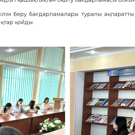
ндізгі қашықтықтан оқыту бағдарламасы бойынш
 білім беру бағдарламалары туралы ақпаратт
ақтар қойды.