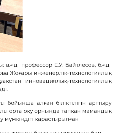
.д., профессор Е.У. Байтлесов, б.ғ.д.,
батова Жоғары инженерлік-технологиялық
зақстан инновациялық-технологиялық
ді.
 бойынша алған біліктілігін арттыру
наулы орта оқу орнында тапқан мамандық
у мүмкіндігі қарастырылған.