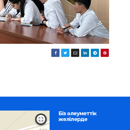
Біз әлеуметтік
желілерде