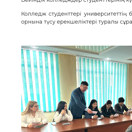
Бейіндік колледждер студенттерінің кү
Колледж студенттері университеттің
орнына түсу ерекшеліктері туралы сұр