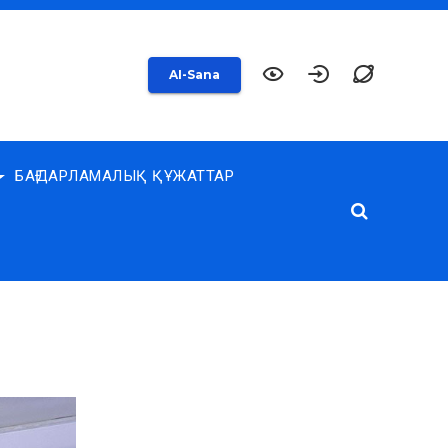
AI-Sana
БАҒДАРЛАМАЛЫҚ ҚҰЖАТТАР