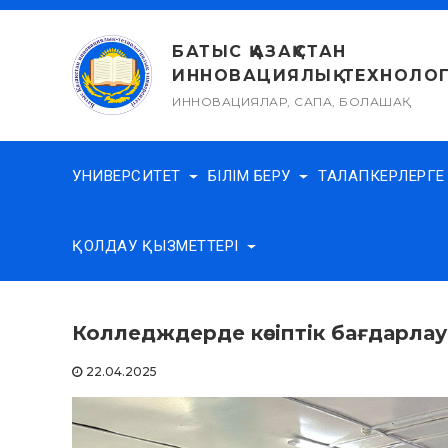
Skip
to
БАТЫС ҚАЗАҚСТАН
content
ИННОВАЦИЯЛЫҚ-ТЕХНОЛОГ
ИННОВАЦИЯЛАР, САПА, БОЛАШАҚ
УНИВЕРСИТЕТ
БІЛІМ БЕРУ
ТАЛАПКЕРЛЕРГ
ҚОЛДАУ ҚЫЗМЕТТЕРІ
Колледждерде кәсіптік бағдарла
22.04.2025