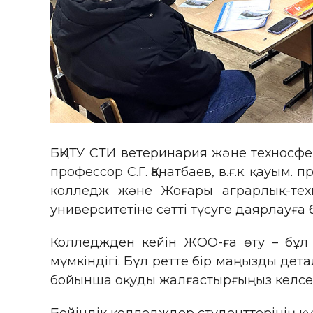
БҚИТУ СТИ ветеринария және техносфера
профессор С.Г. Қанатбаев, в.ғ.к. қауы
колледж және Жоғары аграрлық-техн
университетіне сәтті түсуге даярлауға 
Колледжден кейін ЖОО-ға өту – бұл 
мүмкіндігі. Бұл ретте бір маңызды дет
бойынша оқуды жалғастырғыңыз келсе, о