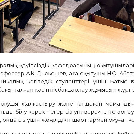
лық қауіпсіздік кафедрасының оқытушылары: в.ғ
м. профессор А.К. Днекешев, аға оқытушы Н.О. А
икалық колледж студенттері үшін Батыс Қа
бағытталған кәсіптік бағдарлау жұмысын жүргіз
оқуды жалғастыру және таңдаған мамандығы
альды білу керек – егер сіз университетте ар
нда сіз үшін жеңілдікті шарттармен оқуға түс