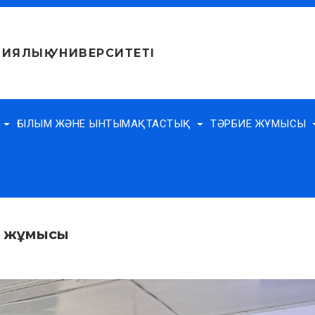
ИЯЛЫҚ УНИВЕРСИТЕТІ
Е
ҒЫЛЫМ ЖӘНЕ ЫНТЫМАҚТАСТЫҚ
ТӘРБИЕ ЖҰМЫСЫ
у жұмысы