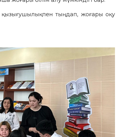
а жоғары білім алу мүмкіндігі бар.
ы қызығушылықпен тыңдап, жоғары оқу