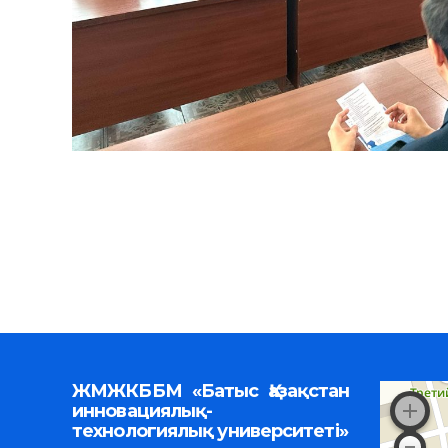
ЖМЖКББМ «Батыс Қазақстан
инновациялық-
технологиялық университеті»