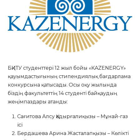
БҚИТУ студенттері 12 жыл бойы «KAZENERGY»
қауымдастығының стипендиялық бағдарлама
конкурсына қатысады. Осы оқу жылында
біздің факультеттің 14 студенті байқаудың
жеңімпаздары атанды:
Сағитова Алсу Қадырғалиқызы – Мұнай-газ
ісі
Бердашева Арина Жасталапқызы – Көлікті