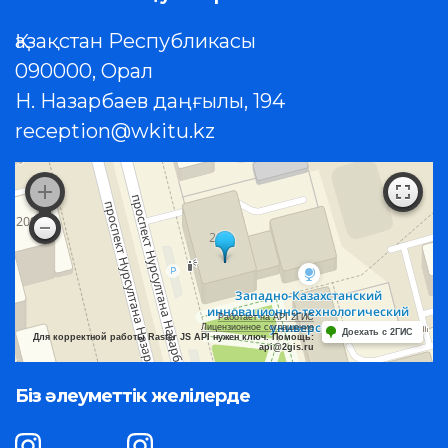
Қазақстан Республикасы
090000, Орал
Н. Назарбаев даңғылы, 194
reception@wkitu.kz
Работает на API 2ГИС
Лицензионное соглашение
Доехать с 2ГИС
Для корректной работы Raster JS API нужен ключ. Помощь:
api@2gis.ru
Біз әлеуметтік желілерде