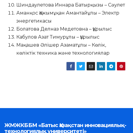
Шиндаулетова Иннара Батырқызы – Сәулет
Аманқос Қажымұқан Амантайұлы – Электр
энергетикасы
Болатова Делназ Медетовна – Құрылыс
Кабулов Азат Тимурұлы – Құрылыс
Мақашев Әлішер Азаматұлы – Көлік,
көліктік техника және технологиялар
ЖМЖКББМ «Батыс Қазақстан инновациялық-
технологиялық университеті»