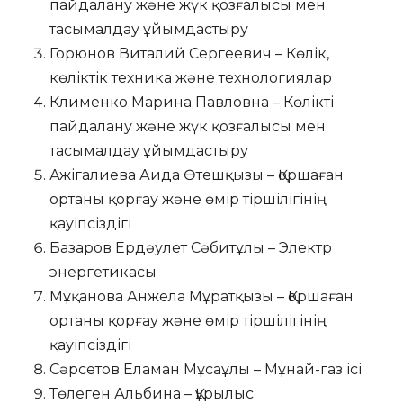
пайдалану және жүк қозғалысы мен
тасымалдау ұйымдастыру
Горюнов Виталий Сергеевич – Көлік,
көліктік техника және технологиялар
Клименко Марина Павловна – Көлікті
пайдалану және жүк қозғалысы мен
тасымалдау ұйымдастыру
Ажігалиева Аида Өтешқызы – Қоршаған
ортаны қорғау және өмір тіршілігінің
қауіпсіздігі
Базаров Ердәулет Сәбитұлы – Электр
энергетикасы
Мұқанова Анжела Мұратқызы – Қоршаған
ортаны қорғау және өмір тіршілігінің
қауіпсіздігі
Сәрсетов Еламан Мұсаұлы – Мұнай-газ ісі
Төлеген Альбина – Құрылыс