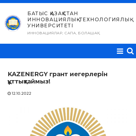
Skip
to
БАТЫС ҚАЗАҚСТАН
ИННОВАЦИЯЛЫҚ-ТЕХНОЛОГИЯЛЫҚ
content
УНИВЕРСИТЕТІ
ИННОВАЦИЯЛАР, САПА, БОЛАШАҚ
KAZENERGY грант иегерлерін
құттықтаймыз!
12.10.2022