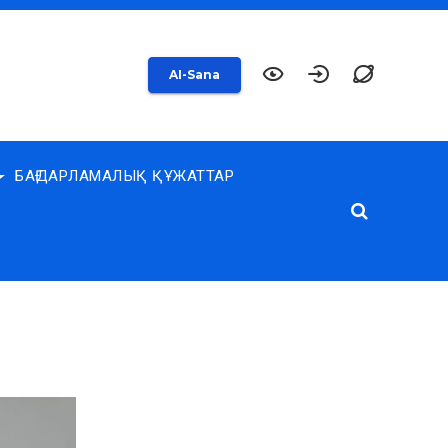
AI-Sana
БАҒДАРЛАМАЛЫҚ ҚҰЖАТТАР