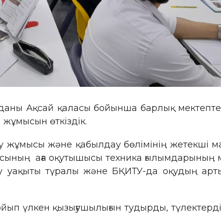
ауданы Ақсай қаласы бойынша барлық мектепт
у жұмысын өткіздік.
еру жұмысы және қабылдау бөлімінің жетекш
ының аға оқутышысы техника ғылымдарының м
 уақыты түралы және БҚИТУ-да оқудың арты
йып үлкен қызығушылығын тудырды, түлектерд