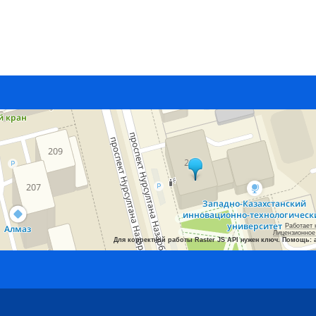
Работает 
Лицензионное
Для корректной работы Raster JS API нужен ключ. Помощь: 