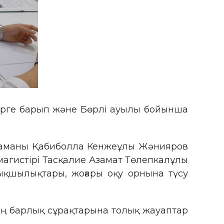
ерге барып және Бөрлі ауылы бойынша
і маманы Қабиболла Кенжеұлы Жәнияров
агистірі Тасқалие Азамат Төлепкалұлы
қшылықтары, жоғары оқу орнына түсу
ің барлық сұрақтарына толық жауаптар