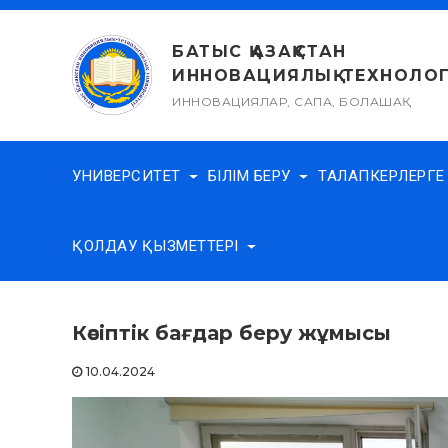
Skip
to
БАТЫС ҚАЗАҚСТАН
content
ИННОВАЦИЯЛЫҚ-ТЕХНОЛОГ
ИННОВАЦИЯЛАР, САПА, БОЛАШАҚ
УНИВЕРСИТЕТ
БІЛІМ БЕРУ
ТАЛАПКЕРЛЕРГ
ҚОЛДАУ ҚЫЗМЕТТЕРІ
Кәсіптік бағдар беру жұмысы
10.04.2024