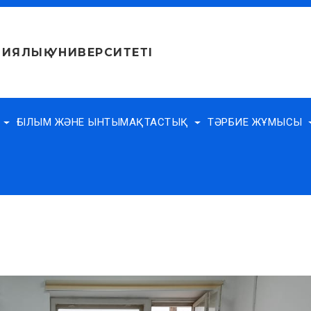
ИЯЛЫҚ УНИВЕРСИТЕТІ
Е
ҒЫЛЫМ ЖӘНЕ ЫНТЫМАҚТАСТЫҚ
ТӘРБИЕ ЖҰМЫСЫ