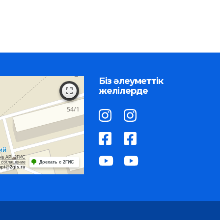
Біз әлеуметтік
желілерде
на API 2ГИС
 соглашение
Доехать с 2ГИС
api@2gis.ru