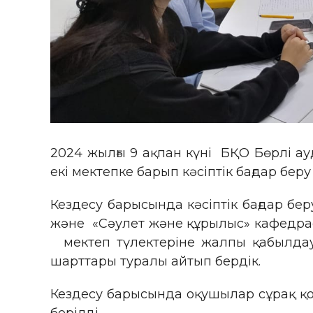
2024 жылғы 9 ақпан күні БҚО Бөрлі 
екі мектепке барып кәсіптік бағдар бер
Кездесу барысында кәсіптік бағдар б
және «Сәулет және құрылыс» кафедрас
мектеп түлектеріне жалпы қабылдау
шарттары туралы айтып бердік.
Кездесу барысында оқушылар сұрақ қо