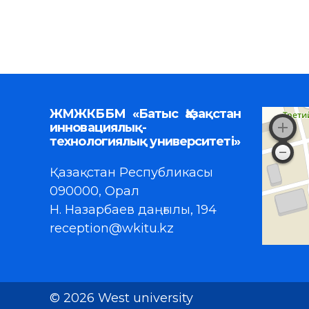
ЖМЖКББМ «Батыс Қазақстан
инновациялық-
технологиялық университеті»
Қазақстан Республикасы
090000, Орал
Н. Назарбаев даңғылы, 194
reception@wkitu.kz
© 2026 West university