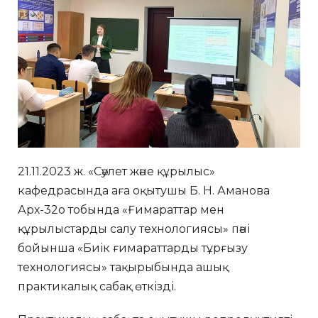
21.11.2023 ж. «Сәулет және құрылыс»
кафедрасында аға оқытушы Б. Н. Аманова
Арх-32о тобында «Ғимараттар мен
құрылыстарды салу технологиясы» пәні
бойынша «Биік ғимараттарды тұрғызу
технологиясы» тақырыбында ашық
практикалық сабақ өткізді.