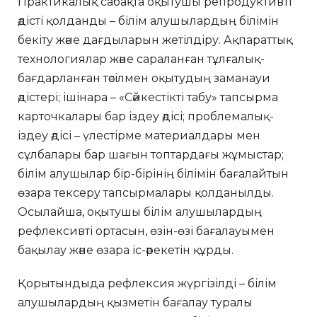
Практикалық сабақта оқытушы репродуктивті
әдісті қолданды – білім алушылардың білімін
бекіту және дағдыларын жетілдіру. Ақпараттық
технологиялар және сараланған тұлғалық-
бағдарланған тәсілмен оқытудың заманауи
әдістері; ішінара – «Сәйкестікті табу» тапсырма
карточкалары бар іздеу әдісі; проблемалық-
іздеу әдісі – үлестірме материалдары мен
сұлбалары бар шағын топтардағы жұмыстар;
білім алушылар бір-бірінің білімін бағалайтын
өзара тексеру тапсырмалары қолданылды.
Осылайша, оқытушы білім алушылардың
рефлексивті ортасын, өзін-өзі бағалауымен
бақылау және өзара іс-әрекетін құрды.
Қорытындыда рефлексия жүргізілді – білім
алушылардың қызметін бағалау туралы