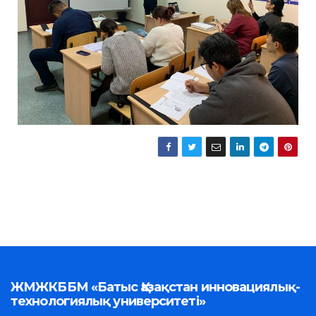
ЖМЖКББМ «Батыс Қазақстан инновациялық-
технологиялық университеті»