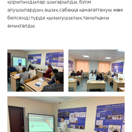
қорытындылар шығарылды, білім
алушылардың ашық сабаққа қанағаттануы және
белсенді түрде қызығушылық танытқаны
анықталды.