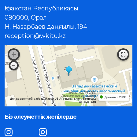
Қазақстан Республикасы
090000, Орал
Н. Назарбаев даңғылы, 194
reception@wkitu.kz
Работает на API 2ГИС
Лицензионное соглашение
Доехать с 2ГИС
Для корректной работы Raster JS API нужен ключ. Помощь:
api@2gis.ru
Біз әлеуметтік желілерде