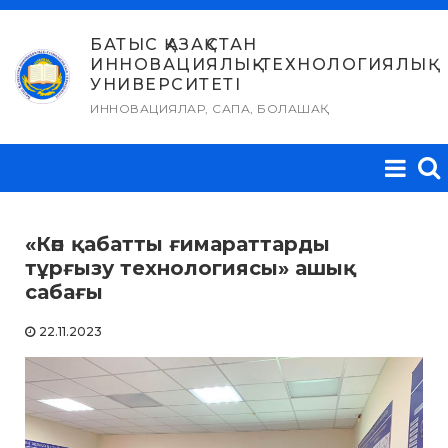
Skip
to
БАТЫС ҚАЗАҚСТАН
ИННОВАЦИЯЛЫҚ-ТЕХНОЛОГИЯЛЫҚ
content
УНИВЕРСИТЕТІ
ИННОВАЦИЯЛАР, САПА, БОЛАШАҚ
«Көп қабатты ғимараттарды
тұрғызу технологиясы» ашық
сабағы
22.11.2023