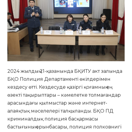
2024 жылдың 21-қазанында БҚИТУ акт залында
БҚО Полиция Департаменті өкілдерімен
кездесу өтті. Кездесуде қазіргі қоғамның ең
өзекті тақырыптары – кәмелетке толмағандар
арасындағы қылмыстар және интернет-
алаяқтық мәселелері талқыланды. БҚО ПД
криминалдық полиция басқармасы
бастығының орынбасары, полиция полковнигі