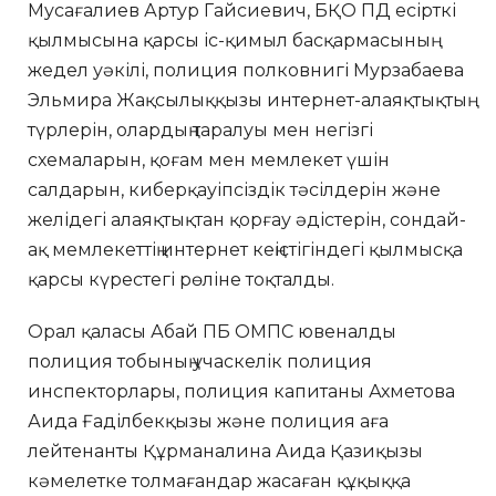
Мусағалиев Артур Гайсиевич, БҚО ПД есірткі
қылмысына қарсы іс-қимыл басқармасының
жедел уәкілі, полиция полковнигі Мурзабаева
Эльмира Жақсылыққызы интернет-алаяқтықтың
түрлерін, олардың таралуы мен негізгі
схемаларын, қоғам мен мемлекет үшін
салдарын, киберқауіпсіздік тәсілдерін және
желідегі алаяқтықтан қорғау әдістерін, сондай-
ақ мемлекеттің интернет кеңістігіндегі қылмысқа
қарсы күрестегі рөліне тоқталды.
Орал қаласы Абай ПБ ОМПС ювеналды
полиция тобының учаскелік полиция
инспекторлары, полиция капитаны Ахметова
Аида Ғаділбекқызы және полиция аға
лейтенанты Құрманалина Аида Қазиқызы
кәмелетке толмағандар жасаған құқыққа