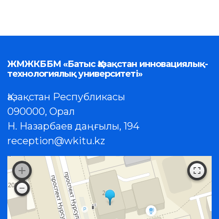
ЖМЖКББМ «Батыс Қазақстан инновациялық-
технологиялық университеті»
Қазақстан Республикасы
090000, Орал
Н. Назарбаев даңғылы, 194
reception@wkitu.kz