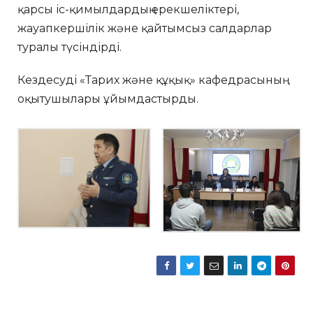
қарсы іс-қимылдардың ерекшеліктері,
жауапкершілік және қайтымсыз салдарлар
туралы түсіндірді.
Кездесуді «Тарих және құқық» кафедрасының
оқытушылары ұйымдастырды.