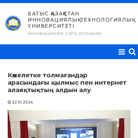
Skip
to
БАТЫС ҚАЗАҚСТАН
ИННОВАЦИЯЛЫҚ-ТЕХНОЛОГИЯЛЫҚ
content
УНИВЕРСИТЕТІ
ИННОВАЦИЯЛАР, САПА, БОЛАШАҚ
Кәмелетке толмағандар
арасындағы қылмыс пен интернет
алаяқтықтың алдын алу
22.10.2024