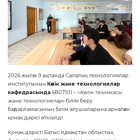
2026 жылғы 9 ақпанда Салалық технологиялар
институтының
Көлік және технологиялар
кафедрасында
6В07101 –
«Көлік техникасы
және технологиялар»
білім беру
бағдарламасының білім алушыларына арналған
қонақ дәрісі өткізілді.
Қонақ дәрісті Батыс Қазақстан облыстық