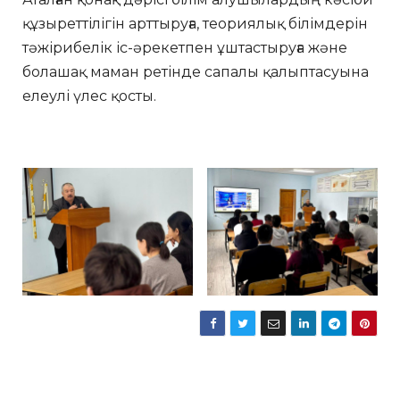
құзыреттілігін арттыруға, теориялық білімдерін
тәжірибелік іс-әрекетпен ұштастыруға және
болашақ маман ретінде сапалы қалыптасуына
елеулі үлес қосты.