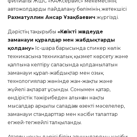
филиалы ЖШС «КАЖсервис» мекемесінің
автожолдарды пайдалану бөлімінің жетекшісі
Рахматуллин Ансар Ұзақбаевич
жүргізді.
Дәрістің тақырыбы
«Көлікті жөндеуде
заманауи құралдар мен жабдықтарды
қолдану»
Іс-шара барысында спикер көлік
техникасына техникалық қызмет көрсету және
қалпына келтіру саласында қолданылатын
заманауи құрал-жабдықтар мен озық
технологиялар жөнінде жан-жақты және
жүйелі ақпарат ұсынды. Сонымен қатар,
өндірістік тәжірибеден алынған нақты
мысалдар арқылы саладағы өзекті мәселелер,
заманауи стандарттар мен кәсіби талаптар
егжей-тегжейлі талқыланды.
Аталған қонақ дәрісі білім алушылардың кәсіби