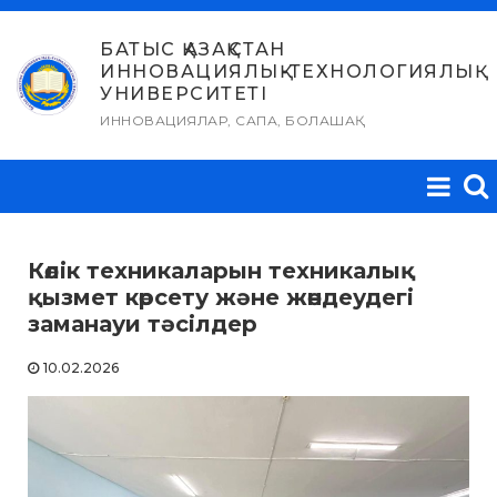
Skip
to
БАТЫС ҚАЗАҚСТАН
ИННОВАЦИЯЛЫҚ-ТЕХНОЛОГИЯЛЫҚ
content
УНИВЕРСИТЕТІ
ИННОВАЦИЯЛАР, САПА, БОЛАШАҚ
Көлік техникаларын техникалық
қызмет көрсету және жөндеудегі
заманауи тәсілдер
10.02.2026