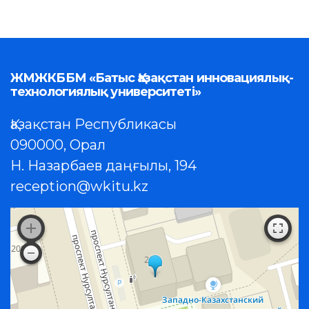
ЖМЖКББМ «Батыс Қазақстан инновациялық-
технологиялық университеті»
Қазақстан Республикасы
090000, Орал
Н. Назарбаев даңғылы, 194
reception@wkitu.kz