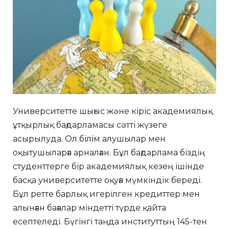
Университетте шығыс және кіріс академиялық
ұтқырлық бағдарламасы сәтті жүзеге
асырылуда. Ол білім алушылар мен
оқытушыларға арналған. Бұл бағдарлама біздің
студенттерге бір академиялық кезең ішінде
басқа университетте оқуға мүмкіндік береді.
Бұл ретте барлық игерілген кредиттер мен
алынған бағалар міндетті түрде қайта
есептеледі. Бүгінгі таңда институттың 145-тен