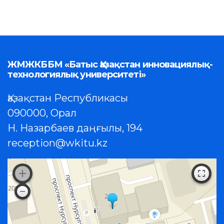
ЖМЖКББМ «Батыс Қазақстан инновациялық-
технологиялық университеті»
Қазақстан Республикасы
090000, Орал
Н. Назарбаев даңғылы, 194
reception@wkitu.kz