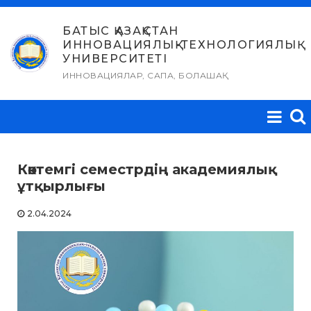
Skip
to
БАТЫС ҚАЗАҚСТАН
ИННОВАЦИЯЛЫҚ-ТЕХНОЛОГИЯЛЫҚ
content
УНИВЕРСИТЕТІ
ИННОВАЦИЯЛАР, САПА, БОЛАШАҚ
Көктемгі семестрдің академиялық
ұтқырлығы
2.04.2024