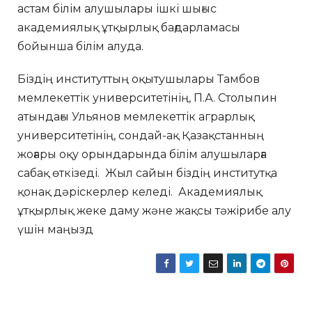
астам білім алушылары ішкі шығыс
академиялық ұтқырлық бағдарламасы
бойынша білім алуда.
Біздің институттың оқытушылары Тамбов
мемлекеттік университетінің, П.А. Столыпин
атындағы Ульянов мемлекеттік аграрлық
университетінің, сондай-ақ Қазақстанның
жоғары оқу орындарында білім алушыларға
сабақ өткізеді. Жыл сайын біздің институтқа
қонақ дәріскерлер келеді. Академиялық
ұтқырлық жеке даму және жақсы тәжірибе алу
үшін маңызд