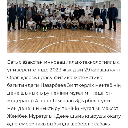
Батыс Қазақстан инновациялық-технологиялық
университетінде 2023 жылдың 29 қараша күні
Орал қаласындағы физика-математика
бағытындағы Назарбаев Зияткерлік мектебінің
дене шынықтыру пәнінің мұғалімі, педагог-
модератор Аюпов Темірлан Қадырболатұлы
мен дене шынықтыру пәнінің мұғалімі Мақсот
Жәнібек Мұратұлы «Дене шынықтыруды оқыту
әдістемесі» тақырыбында шеберлік сабағы