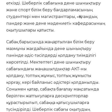
өткізді. Шеберлік сабағына дене шынықтыру
және спорт білім беру бағдарламасының
студенттері мен магистранттары, «Қоғамдық
пәндер және дене мәдениеті» кафедрасының
оқытушылары қатысты.
Сабақ барысында жаңартылған білім беру
мазмұны жағдайында дене шынықтыру
пәнінде әдіс-тәсілдерді қолдану тиімділігі
көрсетілді. Мектептегі дене шынықтыру
сабағындағы жаңашылдықтар АКТ-ны
қолдану, топтық жұмыс, топтық жұмысты
қорғау, кері байланыс әдістері қолданылды.
Сонымен қатар, сабақта бағалау мақсатында
берілген жаттығуларға дескрипторлар
құрастырылып, сабаққа қатысушыларға
түсіндірілді. Шеберлік сабағы оқытудың