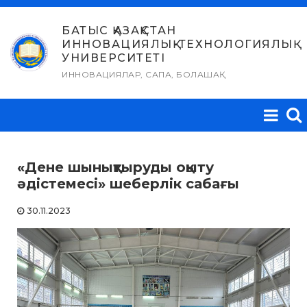
Skip
to
БАТЫС ҚАЗАҚСТАН
ИННОВАЦИЯЛЫҚ-ТЕХНОЛОГИЯЛЫҚ
content
УНИВЕРСИТЕТІ
ИННОВАЦИЯЛАР, САПА, БОЛАШАҚ
«Дене шынықтыруды оқыту
әдістемесі» шеберлік сабағы
30.11.2023