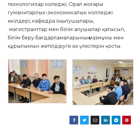
технологилар коледжі, Орал жоғары
гуманитарлык-экономикалык колледжі
өкілдері, кафедра оқытушылары,
магистранттар мен білім алушылар қатысып,
білім беру бағдарламаларының мазмұны мен
құрылымын жетілдіруге өз үлестерін қосты.