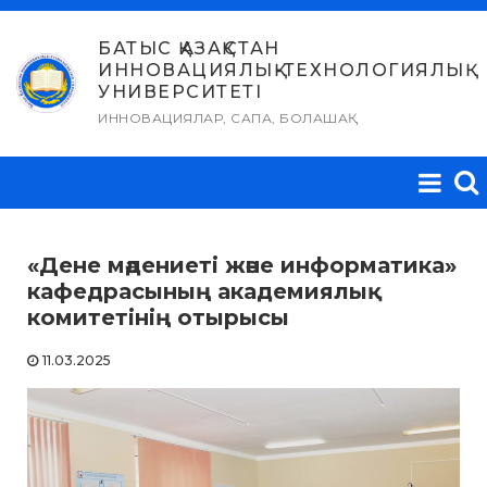
Skip
to
БАТЫС ҚАЗАҚСТАН
ИННОВАЦИЯЛЫҚ-ТЕХНОЛОГИЯЛЫҚ
content
УНИВЕРСИТЕТІ
ИННОВАЦИЯЛАР, САПА, БОЛАШАҚ
«Дене мәдениеті және информатика»
кафедрасының академиялық
комитетінің отырысы
11.03.2025