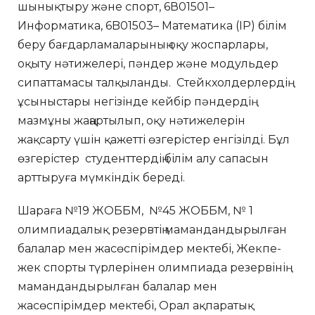
шынықтыру және спорт, 6В01501–
Информатика, 6B01503– Математика (IP) білім
беру бағдарламаларының оқу жоспарлары,
оқыту нәтижелері, пәндер және модульдер
сипаттамасы талқыланды. Стейкхолдерлердің
ұсыныстары негізінде кейбір пәндердің
мазмұны жаңартылып, оқу нәтижелерін
жақсарту үшін қажетті өзгерістер енгізілді. Бұл
өзгерістер студенттердің білім алу сапасын
арттыруға мүмкіндік береді.
Шараға №19 ЖОББМ, №45 ЖОББМ, № 1
олимпиадалық резервтің мамандандырылған
балалар мен жасөспірімдер мектебі, Жекпе-
жек спорты түрлерінен олимпиада резервінің
мамандандырылған балалар мен
жасөспірімдер мектебі, Орал ақпаратық