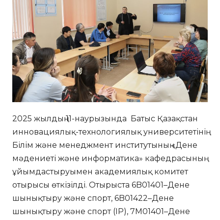
2025 жылдың 11-наурызында Батыс Қазақстан
инновациялық-технологиялық университетінің
Білім және менеджмент институтының «Дене
мәдениеті және информатика» кафедрасының
ұйымдастыруымен академиялық комитет
отырысы өткізілді. Отырыста 6B01401–Дене
шынықтыру және спорт, 6B01422–Дене
шынықтыру және спорт (IP), 7М01401–Дене