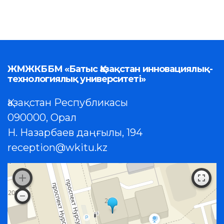
ЖМЖКББМ «Батыс Қазақстан инновациялық-
технологиялық университеті»
Қазақстан Республикасы
090000, Орал
Н. Назарбаев даңғылы, 194
reception@wkitu.kz