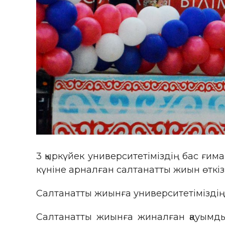
3 қыркүйек университетіміздің бас ғи
күніне арналған салтанатты жиын өткізі
Салтанатты жиынға университетіміздің 
Салтанатты жиынға жиналған қауымды