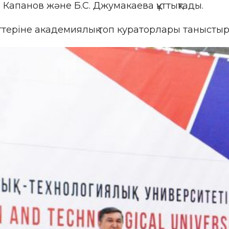
 Капанов және Б.С. Джумакаева құттықтады.
теріне академиялық топ кураторлары таныстыру 