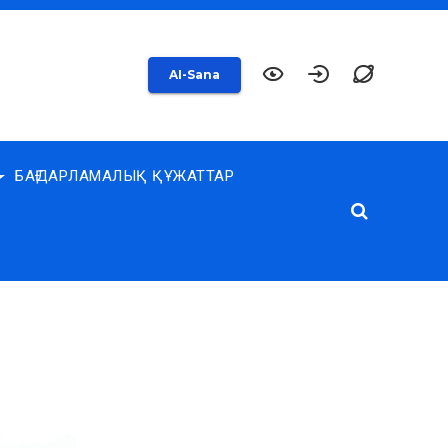
AI-Sana
БАҒДАРЛАМАЛЫҚ ҚҰЖАТТАР