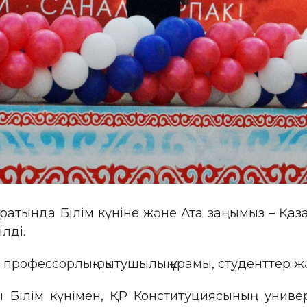
маратында Білім күніне және Ата заңымыз – Қа
лді.
профессорлық-оқытушылық құрамы, студенттер жә
 Білім күнімен, ҚР Конституциясының универ