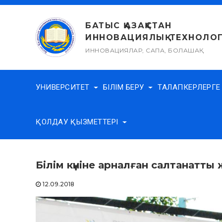
Skip
to
БАТЫС ҚАЗАҚСТАН
content
ИННОВАЦИЯЛЫҚ-ТЕХНОЛОГ
ИННОВАЦИЯЛАР, САПА, БОЛАШАҚ
УНИВЕРСИТЕТ
БІЛІМ БЕРУ
ТАЛАПКЕРЛЕРГ
ҚОЛДАУ ҚЫЗМЕТТЕРІ
Білім күніне арналған салтанатты
12.09.2018