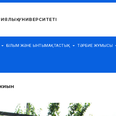
ИЯЛЫҚ УНИВЕРСИТЕТІ
Е
ҒЫЛЫМ ЖӘНЕ ЫНТЫМАҚТАСТЫҚ
ТӘРБИЕ ЖҰМЫСЫ
 жиын