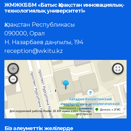
ЖМЖКББМ «Батыс Қазақстан инновациялық-
технологиялық университеті»
Қазақстан Республикасы
090000, Орал
Н. Назарбаев даңғылы, 194
reception@wkitu.kz
Работает на API 2ГИС
Лицензионное соглашение
Доехать с 2ГИС
Для корректной работы Raster JS API нужен ключ. Помощь:
api@2gis.ru
Біз әлеуметтік желілерде