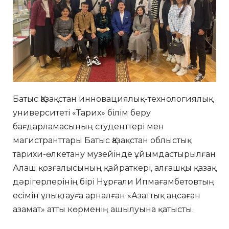
Батыс Қазақстан инновациялық-технологиялық
университеті «Тарих» білім беру
бағдарламасының студенттері мен
магистранттары Батыс Қазақстан облыстық
тарихи-өлкетану музейінде ұйымдастырылған
Алаш қозғалысының қайраткері, алғашқы қазақ
дәрігерлерінің бірі Нұрғали Ипмағамбетовтың
есімін ұлықтауға арналған «Азаттық аңсаған
азамат» атты көрменің ашылуына қатысты.