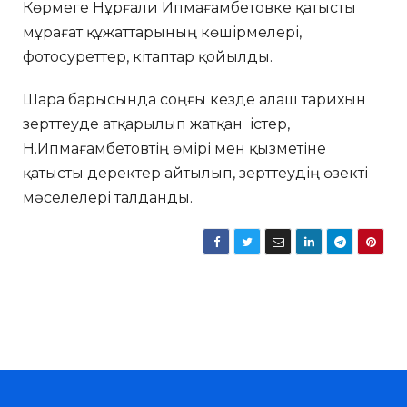
Көрмеге Нұрғали Ипмағамбетовке қатысты
мұрағат құжаттарының көшірмелері,
фотосуреттер, кітаптар қойылды.
Шара барысында соңғы кезде алаш тарихын
зерттеуде атқарылып жатқан істер,
Н.Ипмағамбетовтің өмірі мен қызметіне
қатысты деректер айтылып, зерттеудің өзекті
мәселелері талданды.