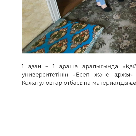
1 қазан – 1 қараша аралығында «Қа
университетінің «Есеп және қарж
Кожагуловтар отбасына материалдық көме