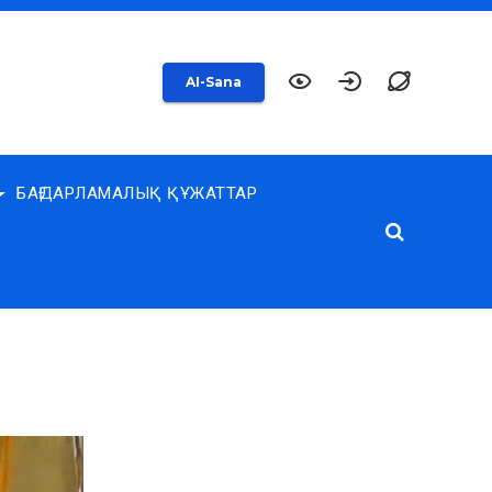
AI-Sana
БАҒДАРЛАМАЛЫҚ ҚҰЖАТТАР