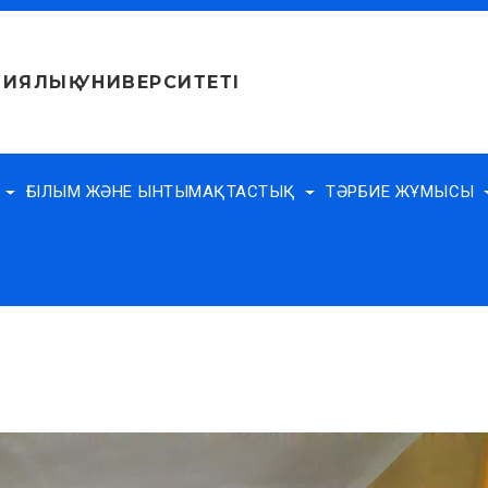
ИЯЛЫҚ УНИВЕРСИТЕТІ
Е
ҒЫЛЫМ ЖӘНЕ ЫНТЫМАҚТАСТЫҚ
ТӘРБИЕ ЖҰМЫСЫ