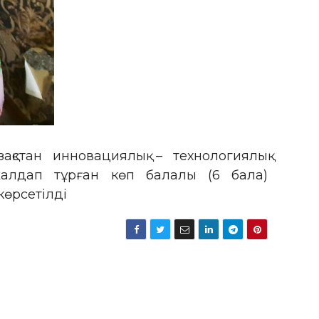
қстан инновациялық – технологиялық
алдап тұрған көп балалы (6 бала)
көрсетілді