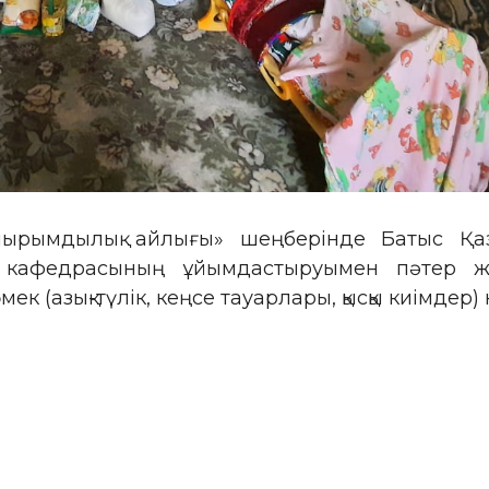
йырымдылық айлығы» шеңберінде Батыс Қаза
ы» кафедрасының ұйымдастыруымен пәтер ж
к (азық-түлік, кеңсе тауарлары, қысқы киімдер) 