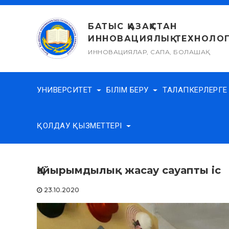
Skip
to
БАТЫС ҚАЗАҚСТАН
content
ИННОВАЦИЯЛЫҚ-ТЕХНОЛОГ
ИННОВАЦИЯЛАР, САПА, БОЛАШАҚ
УНИВЕРСИТЕТ
БІЛІМ БЕРУ
ТАЛАПКЕРЛЕРГ
ҚОЛДАУ ҚЫЗМЕТТЕРІ
Қайырымдылық жасау сауапты іс
23.10.2020