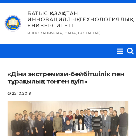
Skip
to
БАТЫС ҚАЗАҚСТАН
ИННОВАЦИЯЛЫҚ-ТЕХНОЛОГИЯЛЫҚ
content
УНИВЕРСИТЕТІ
ИННОВАЦИЯЛАР, САПА, БОЛАШАҚ
«Діни экстремизм-бейбітшілік пен
тұрақтылыққа төнген қауіп»
25.10.2018