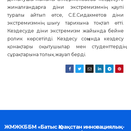
жиналғандарға діни экстремизмнің қаупі
туралы айтып өтсе, С.Е.Сидахметов діни
экстремизмнің шығу тарихына тоқтап өтті.
Кездесуде діни экстремизм жайында бейне
ролик көрсетілді. Кездесу соңында кездесу
қонақтары оқытушылар мен студенттердің
сұрақтарына толық жауап берді.
ЖМЖКББМ «Батыс Қазақстан инновациялық-