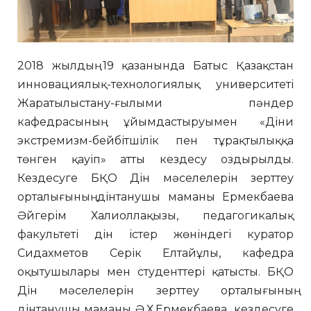
2018 жылдың 19 қазанында Батыс Қазақстан
инновациялық-технологиялық университеті
Жаратылыстану-ғылыми пәндер
кафедрасының ұйымдастыруымен «Діни
экстремизм-бейбітшілік пен тұрақтылыққа
төнген қауіп» атты кездесу оздырылды.
Кездесуге БҚО Дін мәселелерін зерттеу
орталығының дінтанушы маманы Ермекбаева
Әйгерім Халиоллақызы, педагогикалық
факультеті дін істер жөніндегі куратор
Сидахметов Серік Елтайұлы, кафедра
оқытушылары мен студенттері қатысты. БҚО
Дін мәселелерін зерттеу орталығының
дінтанушы маманы Ә.Х.Ермекбаева кездесуге