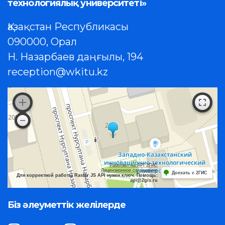
технологиялық университеті»
Қазақстан Республикасы
090000, Орал
Н. Назарбаев даңғылы, 194
reception@wkitu.kz
Работает на API 2ГИС
Лицензионное соглашение
Доехать с 2ГИС
Для корректной работы Raster JS API нужен ключ. Помощь:
api@2gis.ru
Біз әлеуметтік желілерде