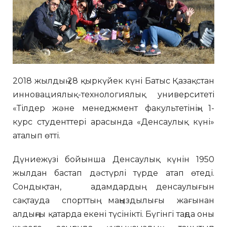
2018 жылдың 28 қыркүйек күні Батыс Қазақстан
инновациялық-технологиялық университеті
«Тілдер және менеджмент факультетінің» 1-
курс студенттері арасында «Денсаулық күні»
аталып өтті.
Дүниежүзі бойынша Денсаулық күнін 1950
жылдан бастап дәстүрлі түрде атап өтеді.
Сондықтан, адамдардың денсаулығын
сақтауда спорттың маңыздылығы жағынан
алдыңғы қатарда екені түсінікті. Бүгінгі таңда оны