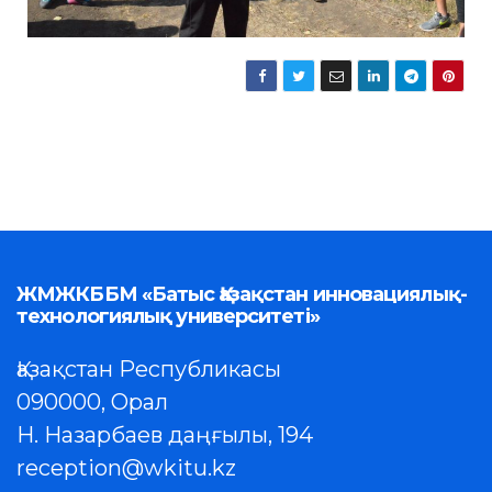
ЖМЖКББМ «Батыс Қазақстан инновациялық-
технологиялық университеті»
Қазақстан Республикасы
090000, Орал
Н. Назарбаев даңғылы, 194
reception@wkitu.kz