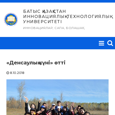
Skip
to
БАТЫС ҚАЗАҚСТАН
ИННОВАЦИЯЛЫҚ-ТЕХНОЛОГИЯЛЫҚ
content
УНИВЕРСИТЕТІ
ИННОВАЦИЯЛАР, САПА, БОЛАШАҚ
«Денсаулық күні» өтті
8.10.2018