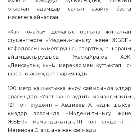
жүзеге асыруда құлықсыздық танытып
отырған адамдар санын азайту басты
мәселеге айналған.
«Хан тоғайы» демалыс орнына жиналған
студенттерге «Мәдени-тынығу және ЖББП»
кафедрасының меңгерушісі, спорттық іс-шараның
ұйымдастырушысы Жасқайратов А.Ж.
«Денсаулық күні» мере­кесімен құттықтап, іс-
шараны ашық деп жариялады.
100 метр қашықтыққа жүру сайысында ұлдар
арасындар «Учет және аудит» мамандығының
121 топ студенті – Авдиеев А. үздік шықса,
қыздар арасында «Мәдени-тынығу және
ЖББП» мамандығының 111 топ студенті –
Метенова Ә. алдына жан салмады.