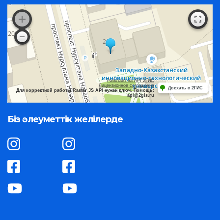
Работает на API 2ГИС
Лицензионное соглашение
Доехать с 2ГИС
Для корректной работы Raster JS API нужен ключ. Помощь:
api@2gis.ru
Біз әлеуметтік желілерде