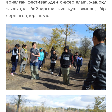
арналған фестивальден оң әсер алып, жаңа оқу
жылында бойларына күш-қуат жинап, бір
серпілгендері анық.