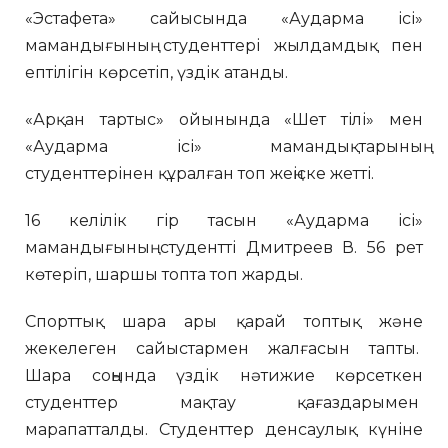
«Эстафета» сайысында «Аударма ісі»
мамандығының студенттері жылдамдық пен
ептілігін көрсетіп, үздік атанды.
«Арқан тартыс» ойынында «Шет тілі» мен
«Аударма ісі» мамандықтарының
студенттерінен құралған топ жеңіске жетті.
16 келілік гір тасын «Аударма ісі»
мамандығының студентті Дмитреев В. 56 рет
көтеріп, шаршы топта топ жарды.
Спорттық шара ары қарай топтық және
жекелеген сайыстармен жалғасын тапты.
Шара соңында үздік нәтижие көрсеткен
студенттер мақтау қағаздарымен
марапатталды. Студенттер денсаулық күніне