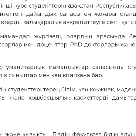
рінші курс студенттерін Қазақстан Республикасы
рситеттегі дайындық сапасы ең жоғары станд
қтарды халықаралық аккредиттеуге сәтті қаты
і мамандар жүргізеді, олардың арасында бе
ссорлар мен доценттер, PhD докторлары және
қ-гуманитарлық мамандықтар саласында сту
к сыныптар мен кең кітапхана бар.
ң студенттері терең білім, кең көкжиек, мәде
ты және көшбасшылық қасиеттерді дамытады
 және қызықты. Біздің факультет білім алуш