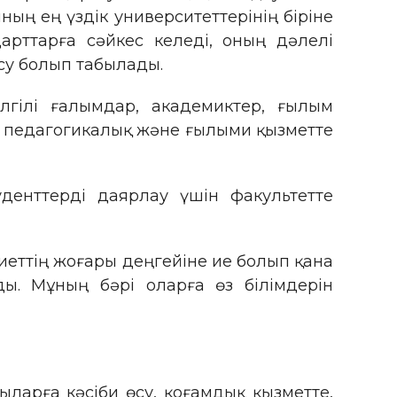
ның ең үздік университеттерінің біріне
арттарға сәйкес келеді, оның дәлелі
су болып табылады.
лгілі ғалымдар, академиктер, ғылым
 педагогикалық және ғылыми қызметте
денттерді даярлау үшін факультетте
ниеттің жоғары деңгейіне ие болып қана
. Мұның бәрі оларға өз білімдерін
ыларға кәсіби өсу, қоғамдық қызметте,