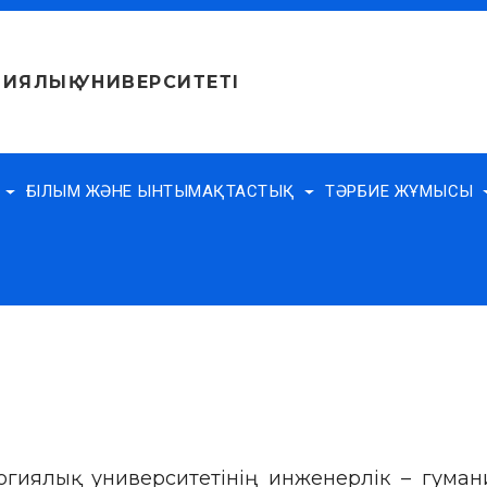
ИЯЛЫҚ УНИВЕРСИТЕТІ
Е
ҒЫЛЫМ ЖӘНЕ ЫНТЫМАҚТАСТЫҚ
ТӘРБИЕ ЖҰМЫСЫ
огиялық университетінің инженерлік – гума