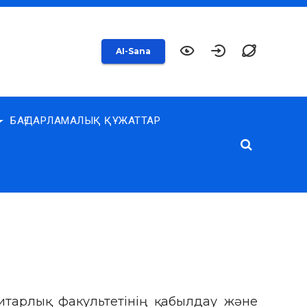
AI-Sana
БАҒДАРЛАМАЛЫҚ ҚҰЖАТТАР
нитарлық факультетінің қабылдау және