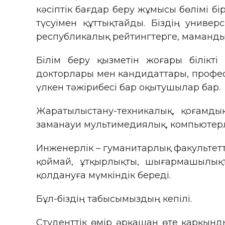
кәсіптік бағдар беру жұмысы бөлімі бі
түсуімен құттықтайды. Біздің униве
республикалық рейтингтерге, маманды
Білім беру қызметін жоғары білікт
докторлары мен кандидаттары, профе
үлкен тәжірибесі бар оқытушылар бар.
Жаратылыстану-техникалық, қоғамды
заманауи мультимедиялық, компьютерлі
Инженерлік – гуманитарлық факультетті
қоймай, ұтқырлықты, шығармашылық
қолдануға мүмкіндік береді.
Бұл-біздің табысымыздың кепілі.
Студенттік өмір әрқашан өте қарқынды