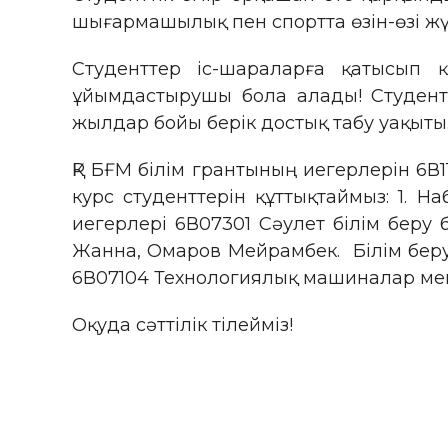
шығармашылық пен спортта өзін-өзі жү
Студенттер іс-шараларға қатысып қ
ұйымдастырушы бола алады! Студент
жылдар бойы берік достық табу уақыты
ҚР БҒМ білім грантының иегерлерін 6В1
курс студенттерін құттықтаймыз: 1. Н
иегерлері 6В07301 Сәулет білім беру
Жанна, Омаров Мейрамбек. Білім беру
6В07104 Технологиялық машиналар ме
Оқуда сәттілік тілейміз!