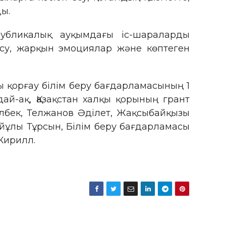
ы.
спубликалық ауқымдағы іс-шараларды
су, жарқын эмоциялар және көптеген
ны қорғау білім беру бағдарламасының 1
дай-ақ, Қазақстан халқы қорының грант
ілбек, Телжанов Әділет, Жақсыбайқызы
йұлы Тұрсын, Білім беру бағдарламасы
Кирилл.