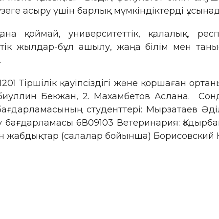
зеге асыру үшін барлық мүмкіндіктерді ұсынад
ана қоймай, университеттік, қалалық, ре
тік жылдар-бұл ашылу, жаңа білім мен таны
.
1201 Тіршілік қауіпсіздігі және қоршаған орта
абиуллин Бекжан, 2. Махамбетов Аслана. Сон
 бағдарламасының студенттері: Мырзатаев Әд
 бағдарламасы 6В09103 Ветеринария: Қадырба
н жабдықтар (салалар бойынша) Борисовский 