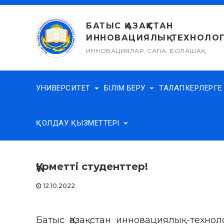
Skip
to
БАТЫС ҚАЗАҚСТАН
content
ИННОВАЦИЯЛЫҚ-ТЕХНОЛОГ
ИННОВАЦИЯЛАР, САПА, БОЛАШАҚ
УНИВЕРСИТЕТ
БІЛІМ БЕРУ
ТАЛАПКЕРЛЕРГ
ҚОЛДАУ ҚЫЗМЕТТЕРІ
Құрметті студенттер!
12.10.2022
Батыс Қазақстан инновациялық-технол