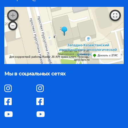
Работает на API 2ГИС
Лицензионное соглашение
Доехать с 2ГИС
Для корректной работы Raster JS API нужен ключ. Помощь:
api@2gis.ru
Мы в социальных сетях