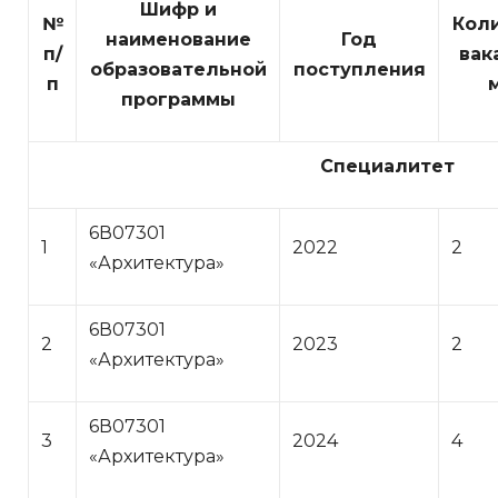
Шифр и
№
Кол
наименование
Год
п/
вак
образовательной
поступления
п
программы
Специалитет
6В07301
1
2022
2
«Архитектура»
6В07301
2
2023
2
«Архитектура»
6В07301
3
2024
4
«Архитектура»