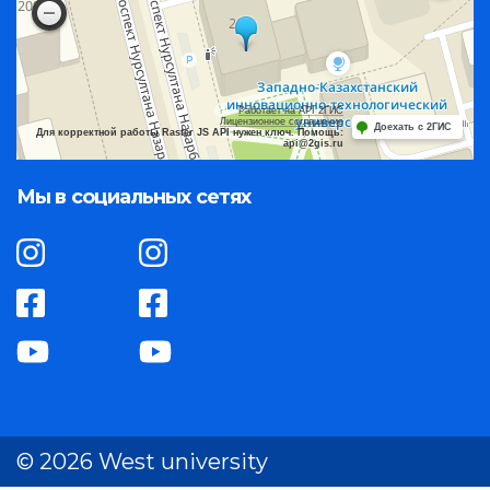
Работает на API 2ГИС
Лицензионное соглашение
Доехать с 2ГИС
Для корректной работы Raster JS API нужен ключ. Помощь:
api@2gis.ru
Мы в социальных сетях
© 2026 West university