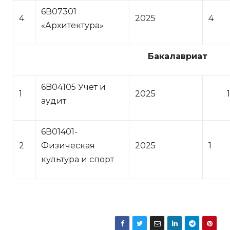
6В07301
4
2025
4
«Архитектура»
Бакалавриат
6B04105 Учет и
1
2025
аудит
6В01401-
2
Физическая
2025
1
культура и спорт