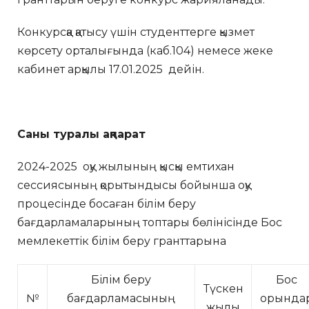
Конкурсқа қатысу үшін студенттерге қызмет
көрсету орталығында (каб.104) немесе жеке
кабинет арқылы 17.01.2025 дейін.
Саны туралы ақпарат
2024-2025 оқу жылының қысқы емтихан
сессиясының қорытындысы бойынша оқу
процесінде босаған білім беру
бағдарламаларының топтары бөлінісінде Бос
мемлекеттік білім беру гранттарына
Білім беру
Бос
Түскен
№
бағдарламасының
орында
жылы