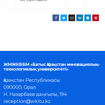
ЖМЖКББМ «Батыс Қазақстан инновациялық-
технологиялық университеті»
Қазақстан Республикасы
090000, Орал
Н. Назарбаев даңғылы, 194
reception@wkitu.kz