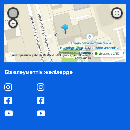
Работает на API 2ГИС
Лицензионное соглашение
Доехать с 2ГИС
Для корректной работы Raster JS API нужен ключ. Помощь:
api@2gis.ru
Біз әлеуметтік желілерде