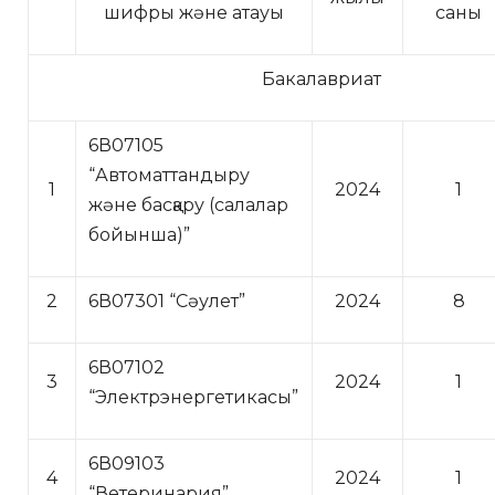
шифры және атауы
саны
Бакалавриат
6В07105
“Автоматтандыру
1
2024
1
және басқару (салалар
бойынша)”
2
6В07301 “Сәулет”
2024
8
6В07102
3
2024
1
“Электрэнергетикасы”
6В09103
4
2024
1
“Ветеринария”