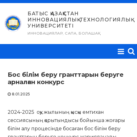
Skip
to
БАТЫС ҚАЗАҚСТАН
ИННОВАЦИЯЛЫҚ-ТЕХНОЛОГИЯЛЫҚ
content
УНИВЕРСИТЕТІ
ИННОВАЦИЯЛАР, САПА, БОЛАШАҚ
Бос білім беру гранттарын беруге
арналған конкурс
8.01.2025
2024-2025 оқу жылының қысқы емтихан
сессиясының қорытындысы бойынша жоғары
білім алу процесінде босаған бос білім беру
гранттарын беруге конкурс жарияланады.