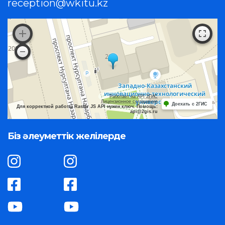
reception@wkitu.kz
Работает на API 2ГИС
Лицензионное соглашение
Доехать с 2ГИС
Для корректной работы Raster JS API нужен ключ. Помощь:
api@2gis.ru
Біз әлеуметтік желілерде