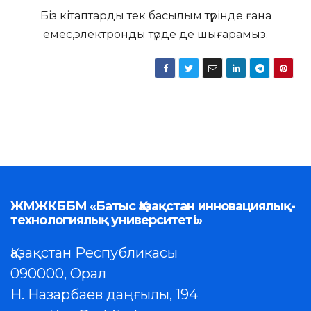
Біз кітаптарды тек басылым түрінде ғана
емес,электронды түрде де шығарамыз.
ЖМЖКББМ «Батыс Қазақстан инновациялық-
технологиялық университеті»
Қазақстан Республикасы
090000, Орал
Н. Назарбаев даңғылы, 194