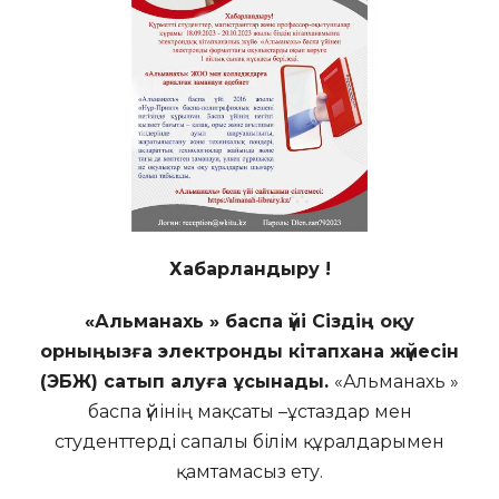
Хабарландыру !
«Альманахь » баспа үйі Сіздің оқу
орныңызға электронды кітапхана жүйесін
(ЭБЖ) сатып алуға ұсынады.
«Альманахь »
баспа үйінің мақсаты –ұстаздар мен
студенттерді сапалы білім құралдарымен
қамтамасыз ету.