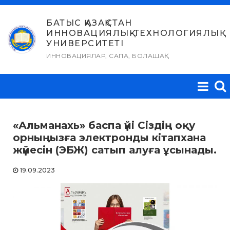
Skip
to
БАТЫС ҚАЗАҚСТАН
ИННОВАЦИЯЛЫҚ-ТЕХНОЛОГИЯЛЫҚ
content
УНИВЕРСИТЕТІ
ИННОВАЦИЯЛАР, САПА, БОЛАШАҚ
«Альманахь» баспа үйі Сіздің оқу
орныңызға электронды кітапхана
жүйесін (ЭБЖ) сатып алуға ұсынады.
19.09.2023