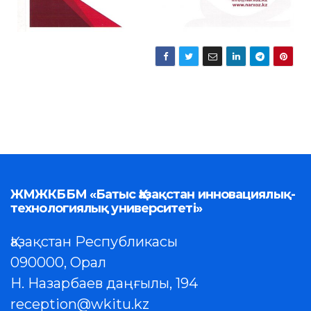
ЖМЖКББМ «Батыс Қазақстан инновациялық-
технологиялық университеті»
Қазақстан Республикасы
090000, Орал
Н. Назарбаев даңғылы, 194
reception@wkitu.kz