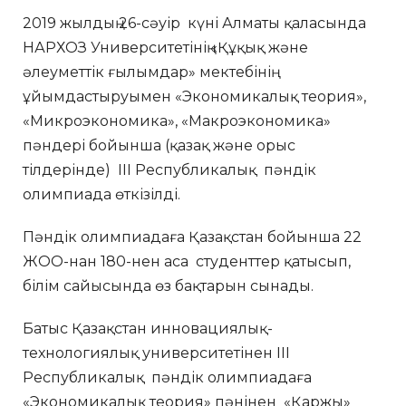
2019 жылдың 26-сәуір күні Алматы қаласында
НАРХОЗ Университетінің «Құқық және
әлеуметтік ғылымдар» мектебінің
ұйымдастыруымен «Экономикалық теория»,
«Микроэкономика», «Макроэкономика»
пәндері бойынша (қазақ және орыс
тілдерінде) ІІІ Республикалық пәндік
олимпиада өткізілді.
Пәндік олимпиадаға Қазақстан бойынша 22
ЖОО-нан 180-нен аса студенттер қатысып,
білім сайысында өз бақтарын сынады.
Батыс Қазақстан инновациялық-
технологиялық университетінен ІІІ
Республикалық пәндік олимпиадаға
«Экономикалық теория» пәнінен «Қаржы»