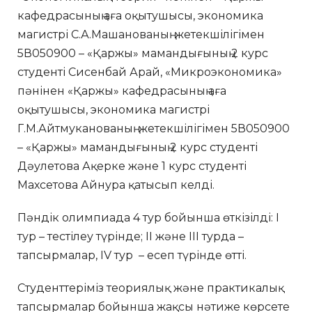
кафедрасының аға оқытушысы, экономика
магистрі С.А.Машанованың жетекшілігімен
5В050900 – «Қаржы» мамандығының 2 курс
студенті Сисенбай Арай, «Микроэкономика»
пәнінен «Қаржы» кафедрасының аға
оқытушысы, экономика магистрі
Г.М.Айтмуканованың жетекшілігімен 5В050900
– «Қаржы» мамандығының 2 курс студенті
Дәулетова Ақерке және 1 курс студенті
Махсетова Айнура қатысып келді.
Пәндік олимпиада 4 тур бойынша өткізілді: I
тур – тестілеу түрінде; II және III турда –
тапсырмалар, IV тур – есеп түрінде өтті.
Студенттеріміз теориялық және практикалық
тапсырмалар бойынша жақсы нәтиже көрсете