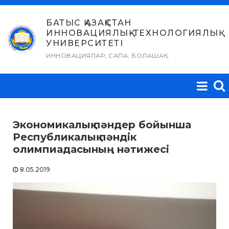
Skip
to
БАТЫС ҚАЗАҚСТАН
ИННОВАЦИЯЛЫҚ-ТЕХНОЛОГИЯЛЫҚ
content
УНИВЕРСИТЕТІ
ИННОВАЦИЯЛАР, САПА, БОЛАШАҚ
Экономикалық пәндер бойынша
Республикалық пәндік
олимпиадасының нәтижесі
8.05.2019