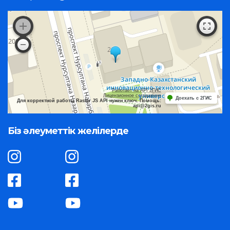
Работает на API 2ГИС
Лицензионное соглашение
Доехать с 2ГИС
Для корректной работы Raster JS API нужен ключ. Помощь:
api@2gis.ru
Біз әлеуметтік желілерде