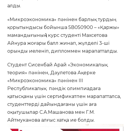
алды.
«Микроэкономика» пәнінен барлық турдың
қорытындысы бойынша 5В050900 – «Қаржы»
мамандығының 1 курс студенті Махсетова
Айнура жоғары балл жинап, жүлделі 3-ші
орынды иеленіп, дипломмен марапатталды.
Студент Сисенбай Арай «Экономикалық
теория» пәнінен, Дәулетова Ақерке
«Микроэкономика» пәнінен ІІІ
Республикалық пәндік олимпиадаға
қатысқаны үшін сертификатпен марапатталса,
студенттерді дайындағаны үшін аға
оқытушылар С.А.Машанова мен Г.М.
Айтмуканова алғыс хатқа ие болды.