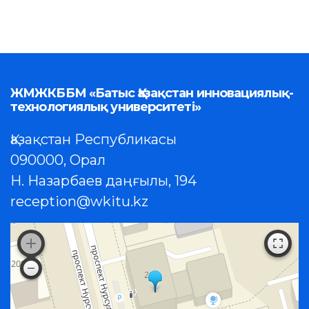
ЖМЖКББМ «Батыс Қазақстан инновациялық-
технологиялық университеті»
Қазақстан Республикасы
090000, Орал
Н. Назарбаев даңғылы, 194
reception@wkitu.kz