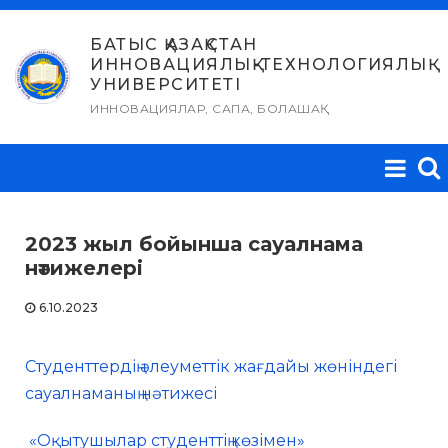
Skip
to
БАТЫС ҚАЗАҚСТАН
ИННОВАЦИЯЛЫҚ-ТЕХНОЛОГИЯЛЫҚ
content
УНИВЕРСИТЕТІ
ИННОВАЦИЯЛАР, САПА, БОЛАШАҚ
2023 жыл бойынша сауалнама
нәтижелері
6.10.2023
Студенттердің әлеуметтік жағдайы жөніндегі
сауалнаманың нәтижесі
«Оқытушылар студенттің көзімен»