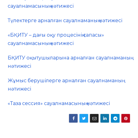
сауалнамасының нәтижесі
Түлектерге арналған сауалнаманың нәтижесі
«БҚИТУ – дағы оқу процесінің сапасы»
сауалнамасының нәтижесі
БҚИТУ оқытушыларына арналған сауалнаманың
нәтижесі
Жұмыс берушілерге арналған сауалнаманың
нәтижесі
«Таза сессия» сауалнамасының нәтижесі