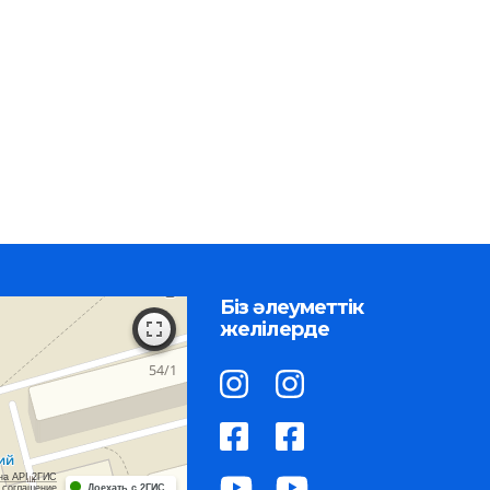
Біз әлеуметтік
желілерде
на API 2ГИС
 соглашение
Доехать с 2ГИС