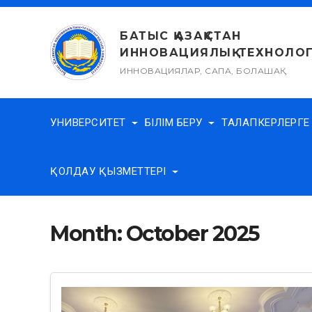
Skip
to
БАТЫС ҚАЗАҚСТАН
content
ИННОВАЦИЯЛЫҚ-ТЕХНОЛОГ
ИННОВАЦИЯЛАР, САПА, БОЛАШАҚ
УНИВЕРСИТЕТ
БІЛІМ БЕРУ
ТАЛАПКЕРЛЕРГ
ҚОЛДАУ ҚЫЗМЕТТЕРІ
Month:
October 2025