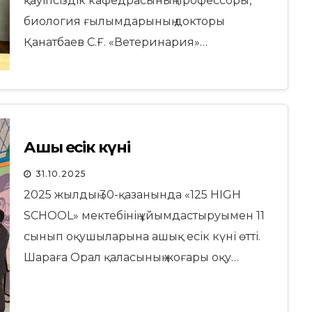
қауіпсіздік кафедрасының профессоры,
биология ғылымдарының докторы
Қанатбаев С.Ғ. «Ветеринария»…
Ашық есік күні
31.10.2025
2025 жылдың 30-қазанында «125 HIGH
SCHOOL» мектебінің ұйымдастыруымен 11
сынып оқушыларына ашық есік күні өтті.
Шараға Орал қаласының жоғары оқу…