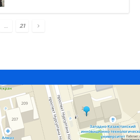
…
21
tion
Работает 
Лицензионное