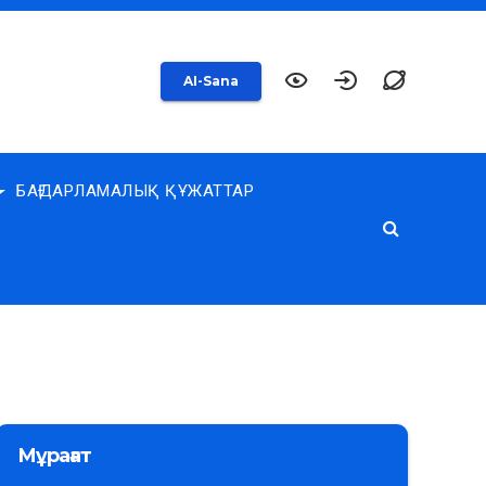
AI-Sana
БАҒДАРЛАМАЛЫҚ ҚҰЖАТТАР
Мұрағат