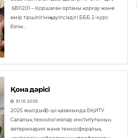
6В11201 – Қоршаған ортаны қорғау және
өмір тіршілігінің қауіпсіздігі БББ 2-курс
білім…
Қонақ дәрісі
31.10.2025
2025 жылдың 15-ші қазанында БҚИТУ
Салалық технологиялар институтының
ветеринария және техносфералық