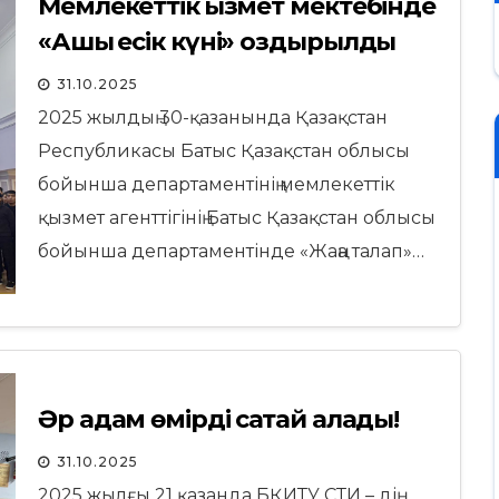
Мемлекеттік қызмет мектебінде
«Ашық есік күні» оздырылды
31.10.2025
2025 жылдың 30-қазанында Қазақстан
Республикасы Батыс Қазақстан облысы
бойынша департаментінің мемлекеттік
қызмет агенттігінің Батыс Қазақстан облысы
бойынша департаментінде «Жаңа талап»…
Әр адам өмірді сақтай алады!
31.10.2025
2025 жылғы 21 қазанда БҚИТУ СТИ – дің