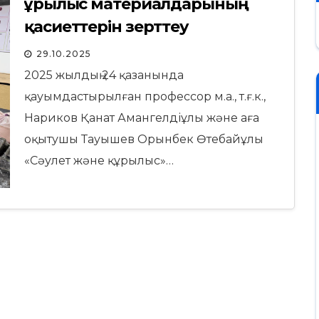
Құрылыс материалдарының
қасиеттерін зерттеу
29.10.2025
2025 жылдың 24 қазанында
қауымдастырылған профессор м.а., т.ғ.к.,
Нариков Қанат Амангелдіұлы және аға
оқытушы Тауышев Орынбек Өтебайұлы
«Сәулет және құрылыс»…