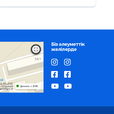
Біз әлеуметтік
желілерде
на API 2ГИС
 соглашение
Доехать с 2ГИС
api@2gis.ru