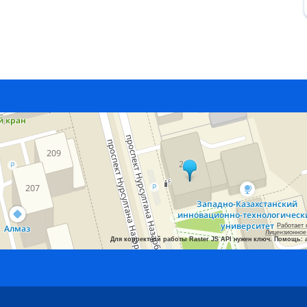
Работает 
Лицензионное
Для корректной работы Raster JS API нужен ключ. Помощь: 