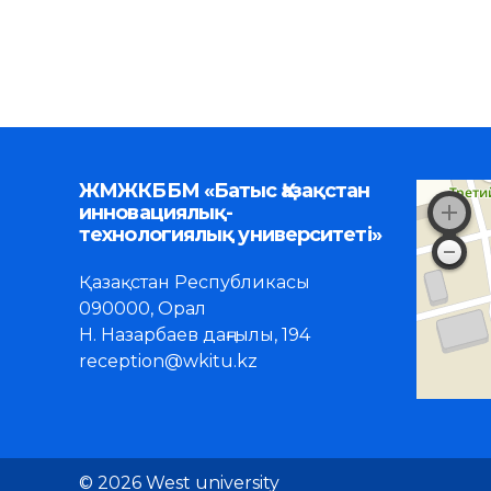
ЖМЖКББМ «Батыс Қазақстан
инновациялық-
технологиялық университеті»
Қазақстан Республикасы
090000, Орал
Н. Назарбаев даңғылы, 194
reception@wkitu.kz
© 2026 West university