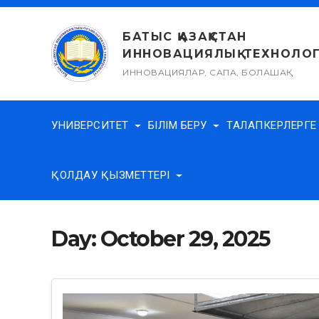
Skip
to
БАТЫС ҚАЗАҚСТАН
content
ИННОВАЦИЯЛЫҚ-ТЕХНОЛОГ
ИННОВАЦИЯЛАР, САПА, БОЛАШАҚ
УНИВЕРСИТЕТ
БІЛІМ БЕРУ
ТАЛАПКЕРЛЕРГ
ҚОЛДАУ ҚЫЗМЕТТЕРІ
Day:
October 29, 2025