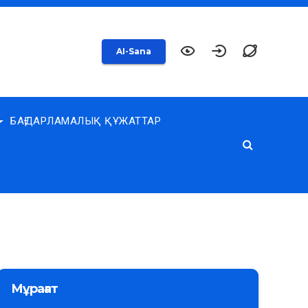
AI-Sana
БАҒДАРЛАМАЛЫҚ ҚҰЖАТТАР
Мұрағат