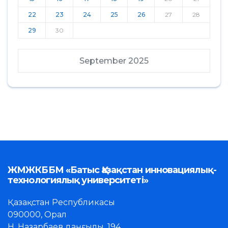
22
23
24
25
26
27
28
29
30
September 2025
ЖМЖКББМ «Батыс Қазақстан инновациялық-
технологиялық университеті»
Қазақстан Республикасы
090000, Орал
Н. Назарбаев даңғылы, 194