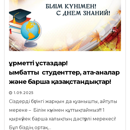
Құрметті ұстаздар!
Қымбатты студенттер, ата-аналар
және барша қазақстандықтар!
1.09.2025
Сіздерді бүгінгі жарқын да қуанышты, айтулы
мереке – Білім күнімен құттықтаймыз!!! 1
қыркүйек барша халықтың дәстүрлі мерекесі!
Бұл біздің ортақ…