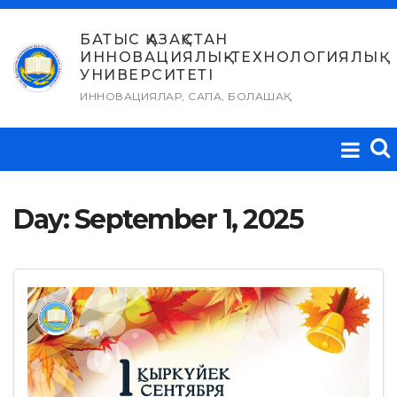
Skip
to
БАТЫС ҚАЗАҚСТАН
ИННОВАЦИЯЛЫҚ-ТЕХНОЛОГИЯЛЫҚ
content
УНИВЕРСИТЕТІ
ИННОВАЦИЯЛАР, САПА, БОЛАШАҚ
Day:
September 1, 2025