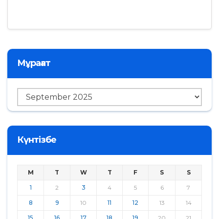
Мұрағат
Мұрағат
Күнтізбе
M
T
W
T
F
S
S
1
2
3
4
5
6
7
8
9
10
11
12
13
14
15
16
17
18
19
20
21