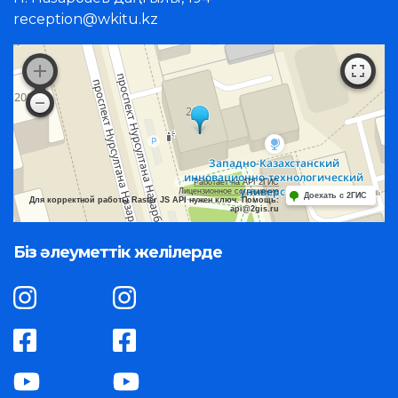
reception@wkitu.kz
Работает на API 2ГИС
Лицензионное соглашение
Доехать с 2ГИС
Для корректной работы Raster JS API нужен ключ. Помощь:
api@2gis.ru
Біз әлеуметтік желілерде