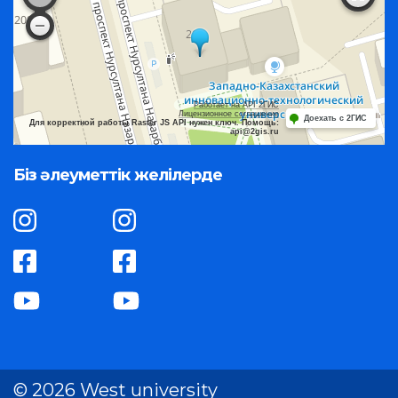
Работает на API 2ГИС
Лицензионное соглашение
Доехать с 2ГИС
Для корректной работы Raster JS API нужен ключ. Помощь:
api@2gis.ru
Біз әлеуметтік желілерде
© 2026 West university