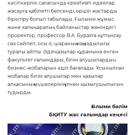
кәсіпкерлік саласында креативті идеялар
жасауға қабілетті белсенді, өршіл жастарды
біріктіру болып табылады. Ғылыми жұмыс
және халықаралық байланыстар жөніндегі
проректор, профессор В.А. Бурахта құттықтау
сөз сөйлеп, осы іс-шараның маңыздылығы
туралы айтты. Әділқазылар құрамына енген
факультет ғалымдары, білім алушылардың
бизнес-жобаларын әділ бағалады. Ұсынылған
жобалар білім алушылар мен қазылар
алқасының мүшелерінің үлкен қызығушылығын
тудырды.
Ғылыми бөлім
БҚИТУ жас ғалымдар кеңесі