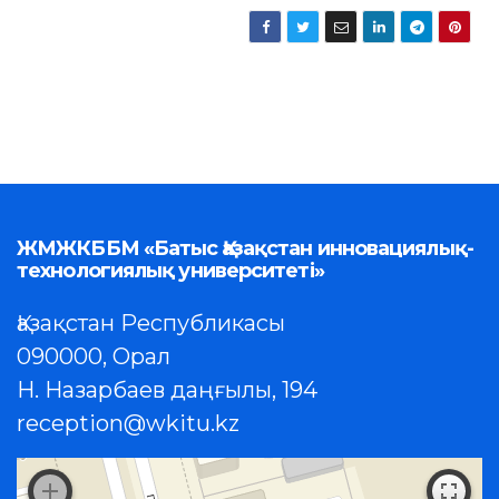
ЖМЖКББМ «Батыс Қазақстан инновациялық-
технологиялық университеті»
Қазақстан Республикасы
090000, Орал
Н. Назарбаев даңғылы, 194
reception@wkitu.kz