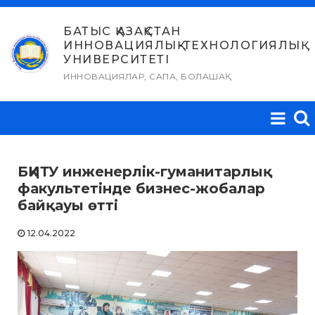
Skip
to
БАТЫС ҚАЗАҚСТАН
ИННОВАЦИЯЛЫҚ-ТЕХНОЛОГИЯЛЫҚ
content
УНИВЕРСИТЕТІ
ИННОВАЦИЯЛАР, САПА, БОЛАШАҚ
БҚИТУ инженерлік-гуманитарлық
факультетінде бизнес-жобалар
байқауы өтті
12.04.2022