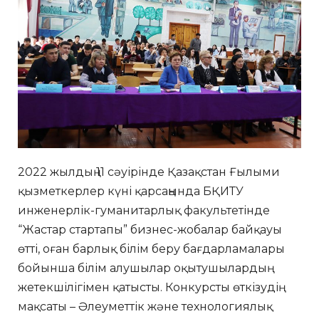
2022 жылдың 11 сәуірінде Қазақстан Ғылыми
қызметкерлер күні қарсаңында БҚИТУ
инженерлік-гуманитарлық факультетінде
“Жастар стартапы” бизнес-жобалар байқауы
өтті, оған барлық білім беру бағдарламалары
бойынша білім алушылар оқытушылардың
жетекшілігімен қатысты. Конкурсты өткізудің
мақсаты – Әлеуметтік және технологиялық