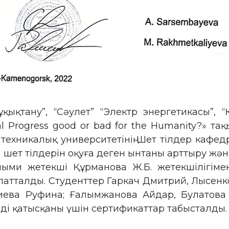
қықтану”, “Сәулет” “Электр энергетикасы”,
 Progress good or bad for the Humanity?» т
ехникалық университетінің Шет тілдер кафедр
 шет тілдерін оқуға деген ынтаны арттыру және
лыми жетекші Құрманова Ж.Б. жетекшілігіме
талды. Студенттер Гаркач Дмитрий, Лысенко Д
ва Руфина; Ғалымжанова Айдар, Булатова Д
нді қатысқаны үшін сертификаттар табысталды.