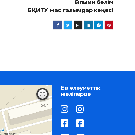
Ғылыми бөлім
БҚИТУ жас ғалымдар кеңесі
Біз әлеуметтік
желілерде
на API 2ГИС