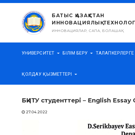
Skip
to
БАТЫС ҚАЗАҚСТАН
content
ИННОВАЦИЯЛЫҚ-ТЕХНОЛОГ
ИННОВАЦИЯЛАР, САПА, БОЛАШАҚ
УНИВЕРСИТЕТ
БІЛІМ БЕРУ
ТАЛАПКЕРЛЕРГ
ҚОЛДАУ ҚЫЗМЕТТЕРІ
БҚИТУ студенттері – English Ess
27.04.2022