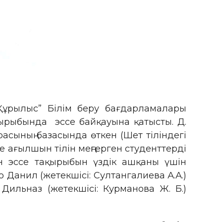
 “Құрылыс” Білім беру бағдарламалары
ақырыбында эссе байқауына қатысты. Д.
асының базасында өткен (Шет тіліндегі
 ағылшын тілін меңгерген студенттерді
н эссе тақырыбын үздік ашқаны үшін
анил (жетекшісі: Султангалиева А.А.)
ильназ (жетекшісі: Курманова Ж. Б.)