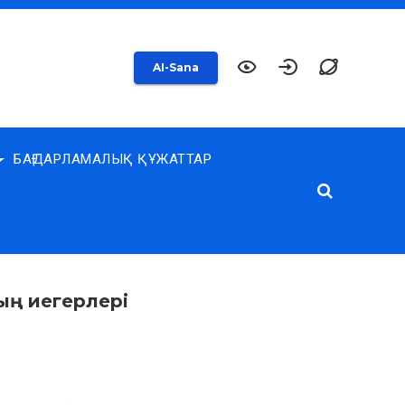
AI-Sana
БАҒДАРЛАМАЛЫҚ ҚҰЖАТТАР
ың иегерлері