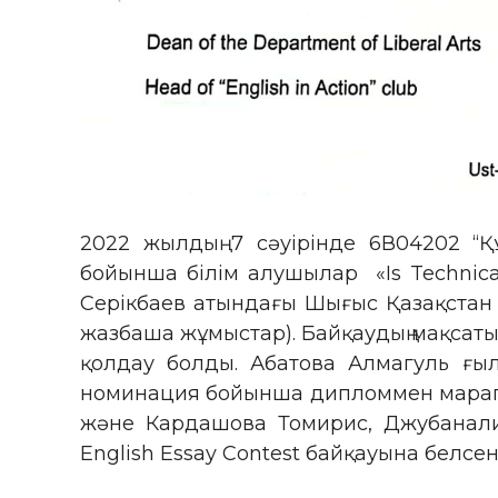
2022 жылдың 7 сәуірінде 6В04202 “Құ
бойынша білім алушылар «Is Technical
Серікбаев атындағы Шығыс Қазақстан т
жазбаша жұмыстар). Байқаудың мақсаты
қолдау болды. Абатова Алмагуль ғы
номинация бойынша дипломмен марапат
және Кардашова Томирис, Джубаналие
English Essay Contest байқауына белсе