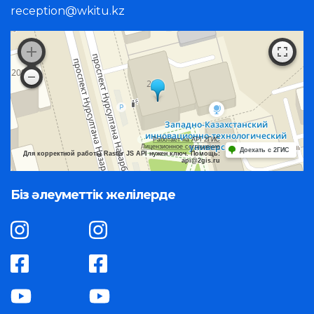
reception@wkitu.kz
Работает на API 2ГИС
Лицензионное соглашение
Доехать с 2ГИС
Для корректной работы Raster JS API нужен ключ. Помощь:
api@2gis.ru
Біз әлеуметтік желілерде