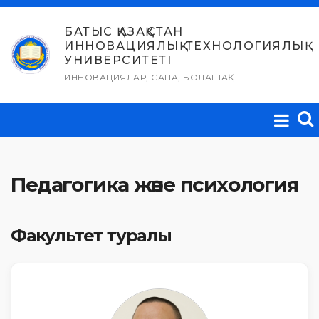
Skip
to
БАТЫС ҚАЗАҚСТАН
ИННОВАЦИЯЛЫҚ-ТЕХНОЛОГИЯЛЫҚ
content
УНИВЕРСИТЕТІ
ИННОВАЦИЯЛАР, САПА, БОЛАШАҚ
Педагогика және психология
Факультет туралы