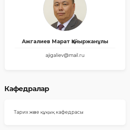
Ажгалиев Марат Қайыржанұлы
ajigaliev@mail.ru
Кафедралар
Тарих және құқық кафедрасы