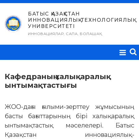
Skip
to
БАТЫС ҚАЗАҚСТАН
ИННОВАЦИЯЛЫҚ-ТЕХНОЛОГИЯЛЫҚ
content
УНИВЕРСИТЕТІ
ИННОВАЦИЯЛАР, САПА, БОЛАШАҚ
Кафедраның халықаралық
ынтымақтастығы
ЖОО-дағы ғылыми-зерттеу жұмысының
басты бағыттарының бірі халықаралық
ынтымақтастық мәселелері. Батыс
Қазақстан инновациялық-