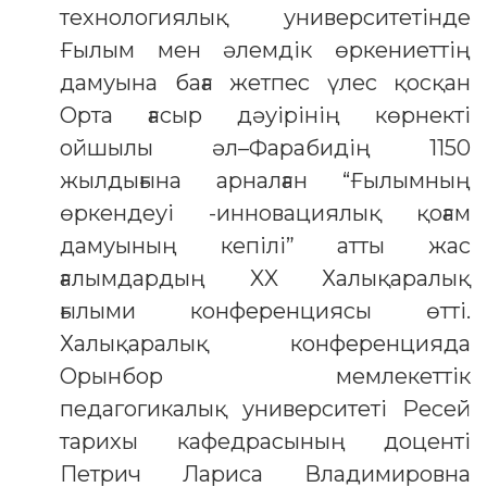
технологиялық университетінде
Ғылым мен әлемдік өркениеттің
дамуына баға жетпес үлес қосқан
Орта ғасыр дәуірінің көрнекті
ойшылы әл–Фарабидің 1150
жылдығына арналған “Ғылымның
өркендеуі -инновациялық қоғам
дамуының кепілі” атты жас
ғалымдардың XX Халықаралық
ғылыми конференциясы өтті.
Халықаралық конференцияда
Орынбор мемлекеттік
педагогикалық университеті Ресей
тарихы кафедрасының доценті
Петрич Лариса Владимировна