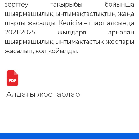
зерттеу тақырыбы бойынша
шығармашылық ынтымақтастықтың жаңа
шарты жасалды. Келісім – шарт аясында
2021-2025 жылдарға арналған
шығармашылық ынтымақтастық жоспары
жасалып, қол қойылды.
Алдағы жоспарлар