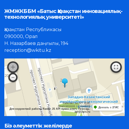
ЖМЖКББМ «Батыс Қазақстан инновациялық-
технологиялық университеті»
Қазақстан Республикасы
090000, Орал
Н. Назарбаев даңғылы, 194
reception@wkitu.kz
Работает на API 2ГИС
Лицензионное соглашение
Доехать с 2ГИС
Для корректной работы Raster JS API нужен ключ. Помощь:
api@2gis.ru
Біз әлеуметтік желілерде