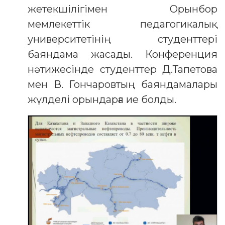
жетекшілігімен Орынбор
мемлекеттік педагогикалық
университетінің студенттері
баяндама жасады. Конференция
нәтижесінде студенттер Д.Тапетова
мен В. Гончаровтың баяндамалары
жүлделі орындарға ие болды.