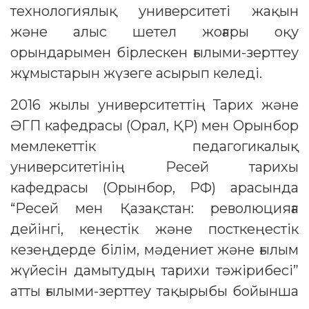
технологиялық университеті жақын
және алыс шетел жоғары оқу
орындарымен бірлескен ғылыми-зерттеу
жұмыстарын жүзеге асырып келеді.
2016 жылы университеттің Тарих және
ӘГП кафедрасы (Орал, ҚР) мен Орынбор
мемлекеттік педагогикалық
университетінің Ресей тарихы
кафедрасы (Орынбор, РФ) арасында
“Ресей мен Қазақстан: революцияға
дейінгі, кеңестік және посткеңестік
кезеңдерде білім, мәдениет және ғылым
жүйесін дамытудың тарихи тәжірибесі”
атты ғылыми-зерттеу тақырыбы бойынша