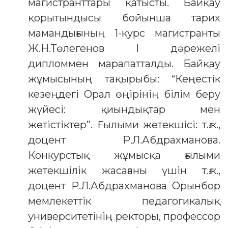
магистранттары қатысты. Байқау
қорытындысы бойынша тарих
мамандығының 1-курс магистранты
Ж.Н.Төлегенов І дәрежелі
дипломмен марапатталды. Байқау
жұмысының тақырыбы: “Кеңестік
кезеңдегі Орал өңірінің білім беру
жүйесі: қиындықтар мен
жетістіктер”. Ғылыми жетекшісі: т.ғ.к.,
доцент Р.Л.Абдрахманова.
Конкурстық жұмысқа ғылыми
жетекшілік жасағаны үшін т.ғ.к.,
доцент Р.Л.Абдрахманова Орынбор
мемлекеттік педагогикалық
университетінің ректоры, профессор