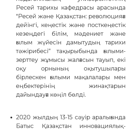
Ресей тарихы кафедрасы арасында
“Ресей және Қазақстан: революцияға
дейінгі, кеңестік және посткеңестік
кезеңдегі білім, мәдениет және
ғылым жүйесін дамытудың тарихи
тәжірибесі” тақырыбында ғылыми-
зерттеу жұмысы жалғасын тауып, екі
оқу орнының оқытушылары
бірлескен ғылыми мақалалары мен
еңбектерінің жинақтарын
дайындауға көңіл бөлді.
2020 жылдың 13-15 сәуір аралығында
Батыс Қазақстан инновациялық-