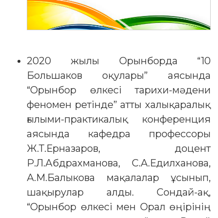
2020 жылы Орынборда “10
Большаков оқулары” аясында
“Орынбор өлкесі тарихи-мәдени
феномен ретінде” атты халықаралық
ғылыми-практикалық конференция
аясында кафедра профессоры
Ж.Т.Ерназаров, доцент
Р.Л.Абдрахманова, С.А.Едилханова,
А.М.Балыкова мақалалар ұсынып,
шақырулар алды. Сондай-ақ,
“Орынбор өлкесі мен Орал өңірінің