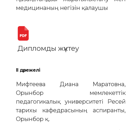
медицинаның негізін қалаушы
Дипломды жүктеу
II дәрежелі
Мифтеева Диана Маратовна,
Орынбор мемлекеттік
педагогикалық университеті Ресей
тарихы кафедрасының аспиранты,
Орынбор қ.