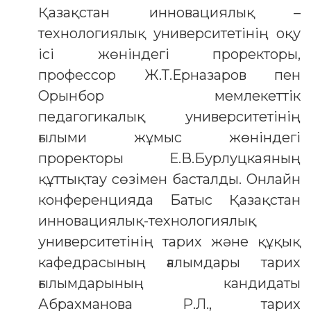
Қазақстан инновациялық –
технологиялық университетінің оқу
ісі жөніндегі проректоры,
профессор Ж.Т.Ерназаров пен
Орынбор мемлекеттік
педагогикалық университетінің
ғылыми жұмыс жөніндегі
проректоры Е.В.Бурлуцкаяның
құттықтау сөзімен басталды. Онлайн
конференцияда Батыс Қазақстан
инновациялық-технологиялық
университетінің тарих және құқық
кафедрасының ғалымдары тарих
ғылымдарының кандидаты
Абрахманова Р.Л., тарих