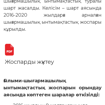
шығармашылық ынтымақтастық туралы
шарт жасалды. Келісім – шарт аясында
2016-2020 жылдарға арналған
шығармашылық ынтымақтастық жоспары
құрылды.
Жоспарды жүктеу
Ғылыми-шығармашылық
ынтымақтастық жоспарын орындау
аясында көптеген шаралар өткізілді: