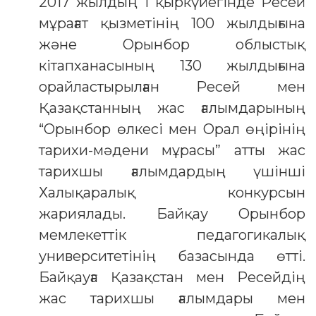
2017 жылдың 1 қыркүйегінде Ресей
мұрағат қызметінің 100 жылдығына
және Орынбор облыстық
кітапханасының 130 жылдығына
орайластырылған Ресей мен
Қазақстанның жас ғалымдарының
“Орынбор өлкесі мен Орал өңірінің
тарихи-мәдени мұрасы” атты жас
тарихшы ғалымдардың үшінші
Халықаралық конкурсын
жариялады. Байқау Орынбор
мемлекеттік педагогикалық
университетінің базасында өтті.
Байқауға Қазақстан мен Ресейдің
жас тарихшы ғалымдары мен