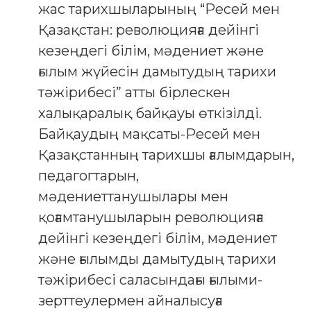
жас тарихшыларының “Ресей мен
Қазақстан: революцияға дейінгі
кезеңдегі білім, мәдениет және
ғылым жүйесін дамытудың тарихи
тәжірибесі” атты бірлескен
халықаралық байқауы өткізілді.
Байқаудың мақсаты-Ресей мен
Қазақстанның тарихшы ғалымдарын,
педагогтарын,
мәдениеттанушылары мен
қоғамтанушыларын революцияға
дейінгі кезеңдегі білім, мәдениет
және ғылымды дамытудың тарихи
тәжірибесі саласындағы ғылыми-
зерттеулермен айналысуға