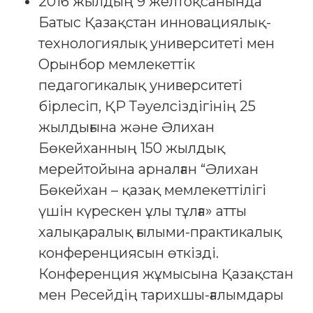
2016 жылдың 9 желтоқсанында
Батыс Қазақстан инновациялық-
технологиялық университеті мен
Орынбор мемлекеттік
педагогикалық университеті
бірлесіп, ҚР Тәуелсіздігінің 25
жылдығына және Әлихан
Бөкейханның 150 жылдық
мерейтойына арналған “Әлихан
Бөкейхан – қазақ мемлекеттілігі
үшін күрескен ұлы тұлға» атты
халықаралық ғылыми-практикалық
конференциясын өткізді.
Конференция жұмысына Қазақстан
мен Ресейдің тарихшы-ғалымдары