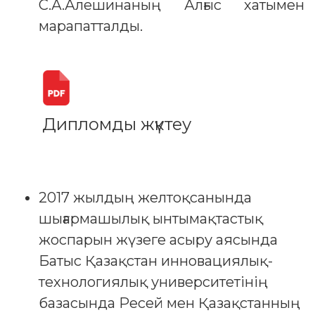
С.А.Алешинаның Алғыс хатымен
марапатталды.
Дипломды жүктеу
2017 жылдың желтоқсанында
шығармашылық ынтымақтастық
жоспарын жүзеге асыру аясында
Батыс Қазақстан инновациялық-
технологиялық университетінің
базасында Ресей мен Қазақстанның