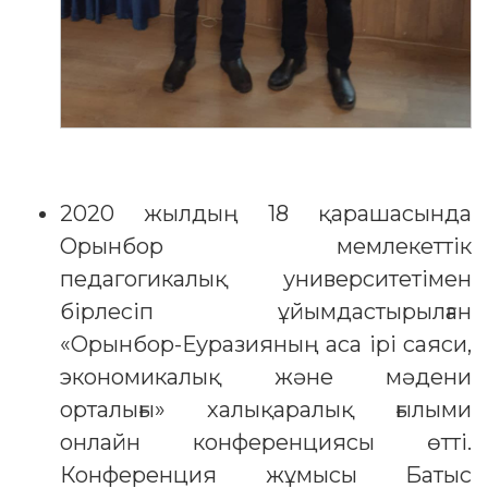
2020 жылдың 18 қарашасында
Орынбор мемлекеттік
педагогикалық университетімен
бірлесіп ұйымдастырылған
«Орынбор-Еуразияның аса ірі саяси,
экономикалық және мәдени
орталығы» халықаралық ғылыми
онлайн конференциясы өтті.
Конференция жұмысы Батыс