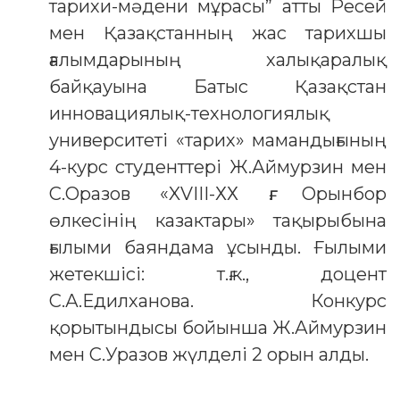
тарихи-мәдени мұрасы” атты Ресей
мен Қазақстанның жас тарихшы
ғалымдарының халықаралық
байқауына Батыс Қазақстан
инновациялық-технологиялық
университеті «тарих» мамандығының
4-курс студенттері Ж.Аймурзин мен
С.Оразов «XVIII-ХХ ғғ. Орынбор
өлкесінің казактары» тақырыбына
ғылыми баяндама ұсынды. Ғылыми
жетекшісі: т.ғ.к., доцент
С.А.Едилханова. Конкурс
қорытындысы бойынша Ж.Аймурзин
мен С.Уразов жүлделі 2 орын алды.