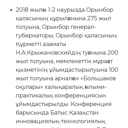
2018 жылғы 1-2 наурызда Орынбор
қаласының құрылғанына 275 жыл
толуына, Орынбор генерал-
губернаторы, Орынбор қаласының
Құрметті азаматы
Н.А.Крыжановскийдің туғанына 200
жыл толуына, мемлекеттік мұрағат
қызметінің ұйымдастырылуына 100
жыл толуына арналған «Большаков
оқулары» халықаралық ғылыми-
практикалық конференциясын
ұйымдастырылды. Конференция
барысында Батыс Қазақстан
инновациялық-технологиялық