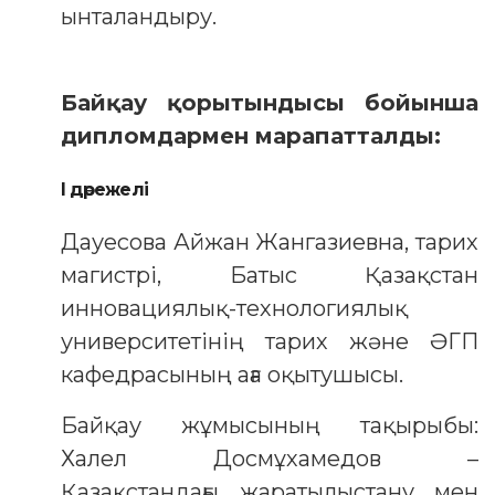
ынталандыру.
Байқау қорытындысы бойынша
дипломдармен марапатталды:
I дәрежелі
Дауесова Айжан Жангазиевна, тарих
магистрі, Батыс Қазақстан
инновациялық-технологиялық
университетінің тарих және ӘГП
кафедрасының аға оқытушысы.
Байқау жұмысының тақырыбы:
Халел Досмұхамедов –
Қазақстандағы жаратылыстану мен