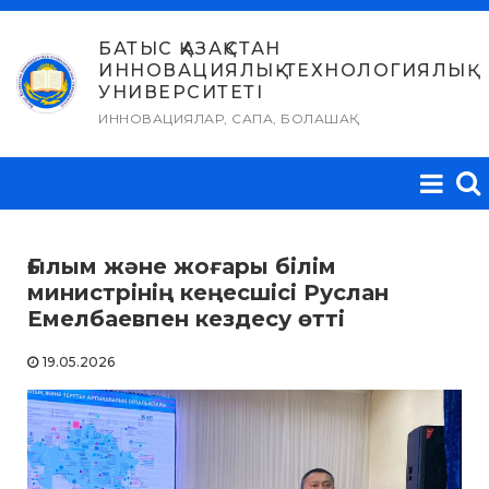
Skip
to
БАТЫС ҚАЗАҚСТАН
ИННОВАЦИЯЛЫҚ-ТЕХНОЛОГИЯЛЫҚ
content
УНИВЕРСИТЕТІ
ИННОВАЦИЯЛАР, САПА, БОЛАШАҚ
Ғылым және жоғары білім
министрінің кеңесшісі Руслан
Емелбаевпен кездесу өтті
19.05.2026