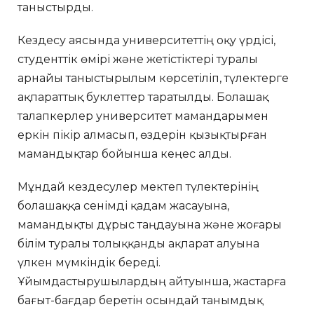
таныстырды.
Кездесу аясында университеттің оқу үрдісі,
студенттік өмірі және жетістіктері туралы
арнайы таныстырылым көрсетіліп, түлектерге
ақпараттық буклеттер таратылды. Болашақ
талапкерлер университет мамандарымен
еркін пікір алмасып, өздерін қызықтырған
мамандықтар бойынша кеңес алды.
Мұндай кездесулер мектеп түлектерінің
болашаққа сенімді қадам жасауына,
мамандықты дұрыс таңдауына және жоғары
білім туралы толыққанды ақпарат алуына
үлкен мүмкіндік береді.
Ұйымдастырушылардың айтуынша, жастарға
бағыт-бағдар беретін осындай танымдық