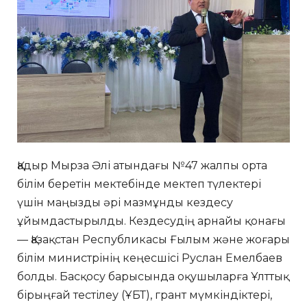
Қадыр Мырза Әлі атындағы №47 жалпы орта
білім беретін мектебінде мектеп түлектері
үшін маңызды әрі мазмұнды кездесу
ұйымдастырылды. Кездесудің арнайы қонағы
— Қазақстан Республикасы Ғылым және жоғары
білім министрінің кеңесшісі Руслан Емелбаев
болды. Басқосу барысында оқушыларға Ұлттық
бірыңғай тестілеу (ҰБТ), грант мүмкіндіктері,