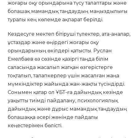
жоғары оқу орындарына түсу талаптары және
болашақ мамандық таңдаудың маңыздылығы
туралы кең көлемде ақпарат берілді.
Кездесуге мектеп бітіруші түлектер, ата-аналар,
ұстаздар және өңірдегі жоғары оқу
орындарының өкілдері қатысты. Руслан
Емелбаев өз сөзінде қазіргі таңда білім
саласында жасалып жатқан өзгерістерге
тоқталып, талапкерлер үшін жасалған жаңа
мүмкіндіктер жайында жан-жақты түсіндірді.
Сонымен қатар ол ҰБТ-ға дайындық кезінде
уақытты тиімді пайдалану, психологиялық
дайындық және дұрыс мамандық таңдаудың
болашаққа әсері жөнінде пайдалы
кеңестерімен бөлісті.