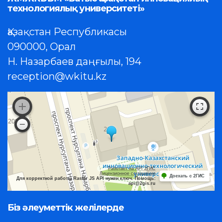
технологиялық университеті»
Қазақстан Республикасы
090000, Орал
Н. Назарбаев даңғылы, 194
reception@wkitu.kz
Работает на API 2ГИС
Лицензионное соглашение
Доехать с 2ГИС
Для корректной работы Raster JS API нужен ключ. Помощь:
api@2gis.ru
Біз әлеуметтік желілерде