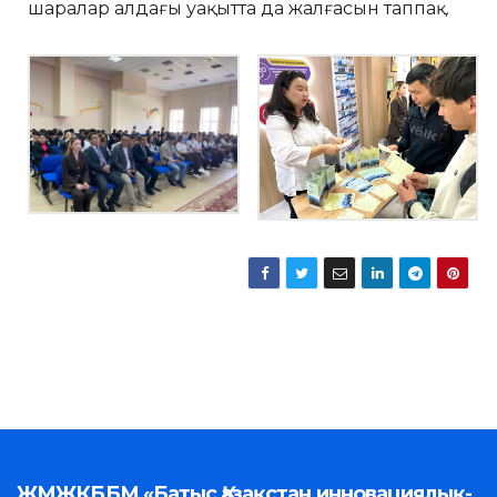
шаралар алдағы уақытта да жалғасын таппақ.
ЖМЖКББМ «Батыс Қазақстан инновациялық-