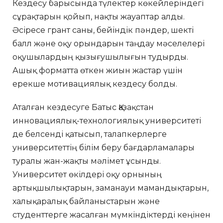
Кездесу барысында түлектер көкейлеріндегі
сұрақтарын қойып, нақты жауаптар алды.
Әсіресе грант саны, бейіндік пәндер, шекті
балл және оқу орындарын таңдау мәселелері
оқушылардың қызығушылығын тудырды.
Ашық форматта өткен жиын жастар үшін
ерекше мотивациялық кездесу болды.
Аталған кездесуге Батыс Қазақстан
инновациялық-технологиялық университеті
де белсенді қатысып, талапкерлерге
университеттің білім беру бағдарламалары
туралы жан-жақты мәлімет ұсынды.
Университет өкілдері оқу орнының
артықшылықтарын, заманауи мамандықтарын,
халықаралық байланыстарын және
студенттерге жасалған мүмкіндіктерді кеңінен