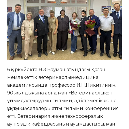
6 қыркүйекте Н.Э.Бауман атындағы Қазан
мемлекеттік ветеринарлық медицина
академиясында профессор И.Н.Никитиннің
90 жылдығына арналған «Ветеринарлық істі
ұйымдастырудың ғылыми, әдістемелік және
құқықтық мәселелері» атты ғылыми конференция
өтті. Ветеринария және техносфералық
қауіпсіздік кафедрасының қауымдастырылған