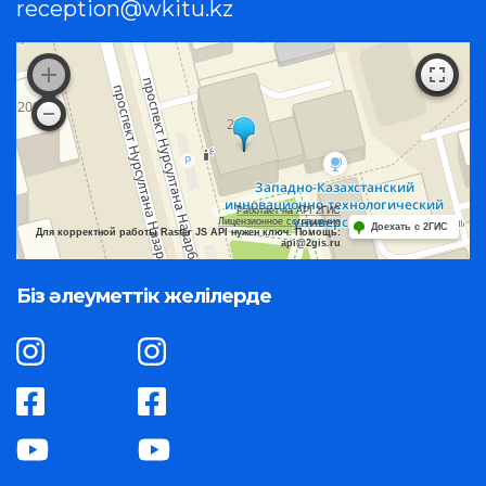
reception@wkitu.kz
Работает на API 2ГИС
Лицензионное соглашение
Доехать с 2ГИС
Для корректной работы Raster JS API нужен ключ. Помощь:
api@2gis.ru
Біз әлеуметтік желілерде