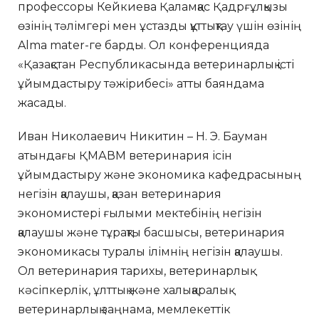
профессоры Кейкиева Қаламқас Қадрғұлқызы
өзінің тәлімгері мен ұстазды құттықтау үшін өзінің
Alma mater-ге барды. Ол конференцияда
«Қазақстан Республикасында ветеринарлық істі
ұйымдастыру тәжірибесі» атты баяндама
жасады.
Иван Николаевич Никитин – Н. Э. Бауман
атындағы ҚМАВМ ветеринария ісін
ұйымдастыру және экономика кафедрасының
негізін қалаушы, қазан ветеринария
экономистері ғылыми мектебінің негізін
қалаушы және тұрақты басшысы, ветеринария
экономикасы туралы ілімнің негізін қалаушы.
Ол ветеринария тарихы, ветеринарлық
кәсіпкерлік, ұлттық және халықаралық
ветеринарлық заңнама, мемлекеттік