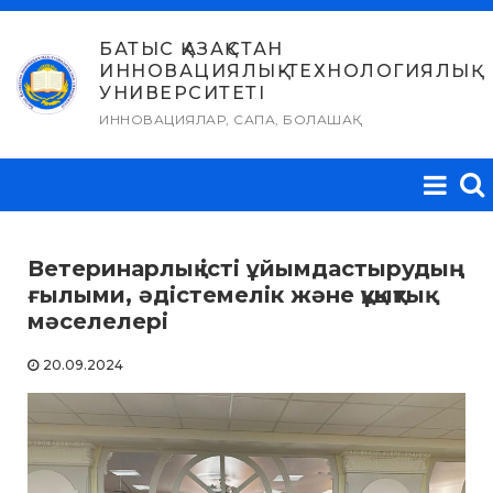
Skip
to
БАТЫС ҚАЗАҚСТАН
ИННОВАЦИЯЛЫҚ-ТЕХНОЛОГИЯЛЫҚ
content
УНИВЕРСИТЕТІ
ИННОВАЦИЯЛАР, САПА, БОЛАШАҚ
Ветеринарлық істі ұйымдастырудың
ғылыми, әдістемелік және құқықтық
мәселелері
20.09.2024