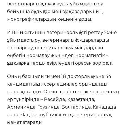
ветеринарлық қадағалауды ұйымдастыру
бойынша оқулықтар мен оқу құралдарының,
монографиялардың кешенін құрды.
И.Н.Никитиннің ветеринарлық істі реттеу және
ұйымдастыру, ветеринарлық іс-шараларды
жоспарлау, ветеринарлық мамандардың
еңбегін нормалау жөніндегі нормативтік –
құқықтық құжаттарды әзірлеудегі орасан зор рөлі.
Оның басшылығымен 18 докторлық және 44
кандидаттық диссертациялар орындалды
және қорғалды. Оның шәкірттері жер шарының
әр түкпірінде – Ресейде, Қазақстанда,
Арменияда, Грузияда, Болгарияда, Канадада
және Чад Республикасында ветеринарлық
қызмет атқарады.