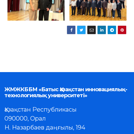
ЖМЖКББМ «Батыс Қазақстан инновациялық-
технологиялық университеті»
Қазақстан Республикасы
090000, Орал
Н. Назарбаев даңғылы, 194