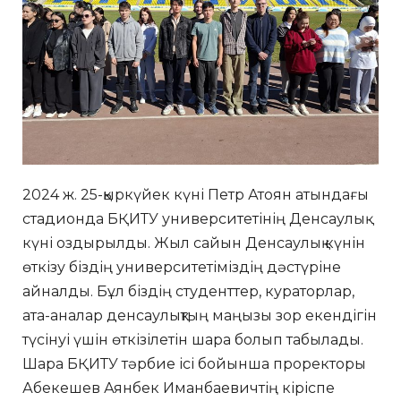
2024 ж. 25-қыркүйек күні Петр Атоян атындағы
стадионда БҚИТУ университетінің Денсаулық
күні оздырылды. Жыл сайын Денсаулық күнін
өткізу біздің университетіміздің дәстүріне
айналды. Бұл біздің студенттер, кураторлар,
ата-аналар денсаулықтың маңызы зор екендігін
түсінуі үшін өткізілетін шара болып табылады.
Шара БҚИТУ тәрбие ісі бойынша проректоры
Абекешев Аянбек Иманбаевичтің кіріспе