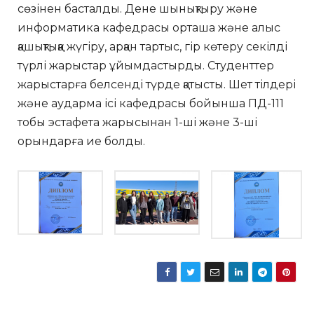
сөзінен басталды. Дене шынықтыру және
информатика кафедрасы орташа және алыс
қашықтыққа жүгіру, арқан тартыс, гір көтеру секілді
түрлі жарыстар ұйымдастырды. Студенттер
жарыстарға белсенді түрде қатысты. Шет тілдері
және аударма ісі кафедрасы бойынша ПД-111
тобы эстафета жарысынан 1-ші және 3-ші
орындарға ие болды.