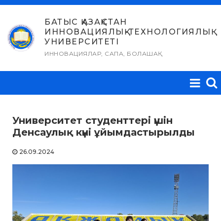
Skip
to
БАТЫС ҚАЗАҚСТАН
ИННОВАЦИЯЛЫҚ-ТЕХНОЛОГИЯЛЫҚ
content
УНИВЕРСИТЕТІ
ИННОВАЦИЯЛАР, САПА, БОЛАШАҚ
Университет студенттері үшін
Денсаулық күні ұйымдастырылды
26.09.2024