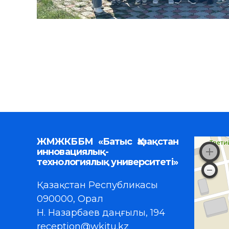
ЖМЖКББМ «Батыс Қазақстан
инновациялық-
технологиялық университеті»
Қазақстан Республикасы
090000, Орал
Н. Назарбаев даңғылы, 194
reception@wkitu.kz