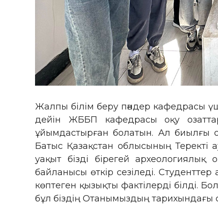
Жалпы білім беру пәндер кафедрасы үш
дейін ЖББП кафедрасы оқу озаттар
ұйымдастырған болатын. Ал биылғ
Батыс Қазақстан облысының Теректі 
уақыт бізді бірегей археологиялық
байланысы өткір сезіледі. Студентте
көптеген қызықты фактілерді білді. Б
бұл біздің Отанымыздың тарихындағы с