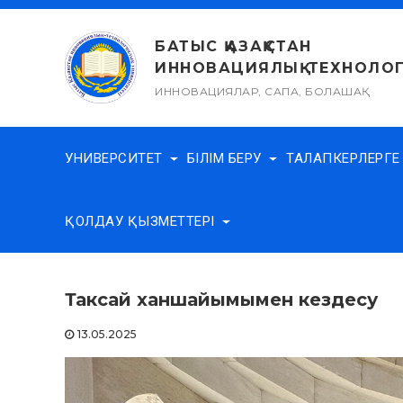
Skip
to
БАТЫС ҚАЗАҚСТАН
content
ИННОВАЦИЯЛЫҚ-ТЕХНОЛОГ
ИННОВАЦИЯЛАР, САПА, БОЛАШАҚ
УНИВЕРСИТЕТ
БІЛІМ БЕРУ
ТАЛАПКЕРЛЕРГ
ҚОЛДАУ ҚЫЗМЕТТЕРІ
Таксай ханшайымымен кездесу
13.05.2025