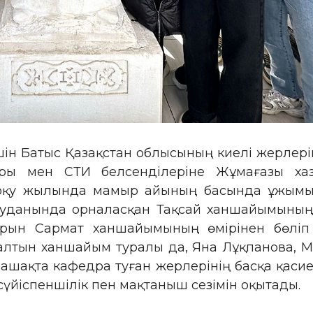
ін Батыс Қазақстан облысының киелі жерлерін
ы мен СТИ белсенділеріне Жұмағазы хазір
ы оқу жылында мамыр айының басында ұжым
ауданында орналасқан Тақсай ханшайымының 
 орын Сармат ханшайымының өмірінен бөліп
р алтын ханшайым туралы да, Яна Лұқпанова,
олашақта кафедра туған жерлерінің басқа қаси
үйіспеншілік пен мақтаныш сезімін оқытады.