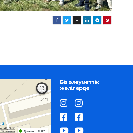
Біз әлеуметтік
желілерде
на API 2ГИС
 соглашение
Доехать с 2ГИС