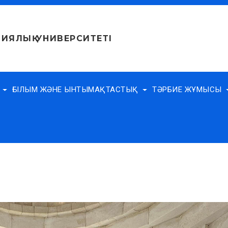
ИЯЛЫҚ УНИВЕРСИТЕТІ
Е
ҒЫЛЫМ ЖӘНЕ ЫНТЫМАҚТАСТЫҚ
ТӘРБИЕ ЖҰМЫСЫ