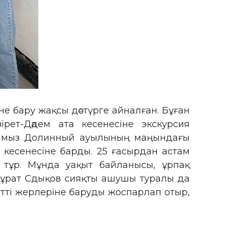
е бару жақсы дәстүрге айналған. Бұған
ет-Дәдем ата кесенесіне экскурсия
ымыз Долинный ауылының маңындағы
кесенесіне барды. 25 ғасырдан астам
 тұр. Мұнда уақыт байланысы, ұрпақ
 Мұрат Сдықов сияқты ашушы туралы да
етті жерлеріне баруды жоспарлап отыр,