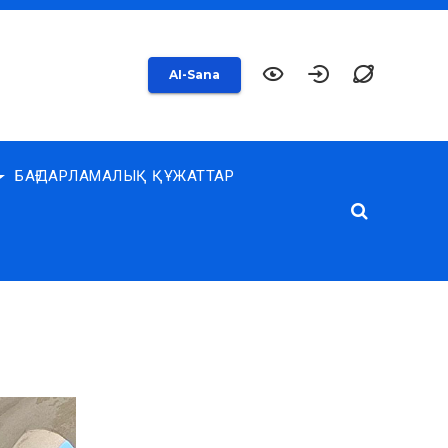
AI-Sana
БАҒДАРЛАМАЛЫҚ ҚҰЖАТТАР