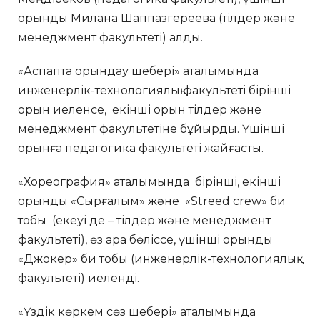
орынды Милана Шаппазгереева (тілдер және
менеджмент факультеті) алды.
«Аспапта орындау шебері» аталымында
инженерлік-технологиялық факультеті бірінші
орын иеленсе, екінші орын тілдер және
менеджмент факультетіне бұйырды. Үшінші
орынға педагогика факультеті жайғасты.
«Хореография» аталымында бірінші, екінші
орынды «Сырғалым» және «Streed crew» би
тобы (екеуі де – тілдер және менеджмент
факультеті), өз ара бөліссе, үшінші орынды
«Джокер» би тобы (инженерлік-технологиялық
факультеті) иеленді.
«Үздік көркем сөз шебері» аталымында