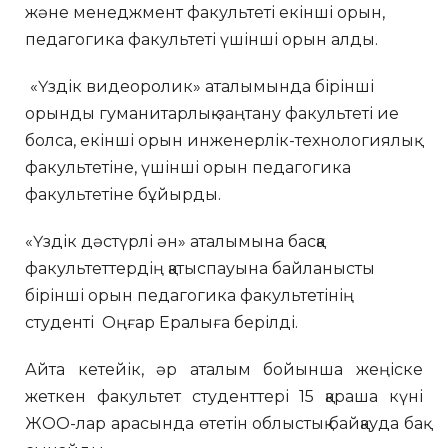
және менеджмент факультеті екінші орын,
педагогика факультеті үшінші орын алды.
«Үздік видеоролик» аталымында бірінші
орынды гуманитарлық-заңтану факультеті ие
болса, екінші орын инженерлік-технологиялық
факультетіне, үшінші орын педагогика
факультетіне бұйырды.
«Үздік дәстүрлі ән» аталымына басқа
факультеттердің қатыспауына байланысты
бірінші орын педагогика факультетінің
студенті Оңғар Ералыға берілді.
Айта кетейік, әр аталым бойынша жеңіске
жеткен факультет студенттері 15 қараша күні
ЖОО-лар арасында өтетін облыстық байқауда бақ