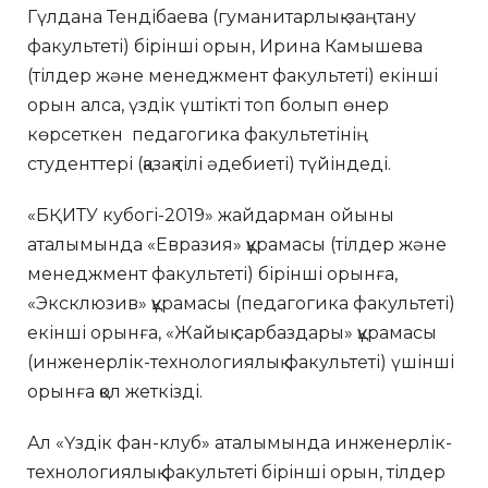
Гүлдана Тендібаева (гуманитарлық-заңтану
факультеті) бірінші орын, Ирина Камышева
(тілдер және менеджмент факультеті) екінші
орын алса, үздік үштікті топ болып өнер
көрсеткен педагогика факультетінің
студенттері (қазақ тілі әдебиеті) түйіндеді.
«БҚИТУ кубогі-2019» жайдарман ойыны
аталымында «Евразия» құрамасы (тілдер және
менеджмент факультеті) бірінші орынға,
«Эксклюзив» құрамасы (педагогика факультеті)
екінші орынға, «Жайық сарбаздары» құрамасы
(инженерлік-технологиялық факультеті) үшінші
орынға қол жеткізді.
Ал «Үздік фан-клуб» аталымында инженерлік-
технологиялық факультеті бірінші орын, тілдер