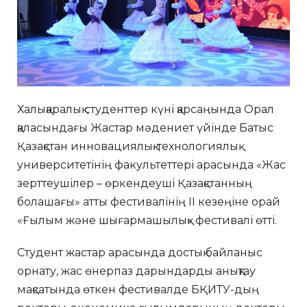
Халықаралық студенттер күні қарсаңында Орал
қаласындағы Жастар мәдениет үйінде Батыс
Қазақстан инновациялық-технологиялық
университетінің факультеттері арасында «Жас
зерттеушілер – өркендеуші Қазақстанның
болашағы» атты фестивалінің II кезеңіне орай
«Ғылым және шығармашылық» фестивалі өтті.
Студент жастар арасында достық байланыс
орнату, жас өнерпаз дарындарды анықтау
мақсатында өткен фестивалде БҚИТУ-дың