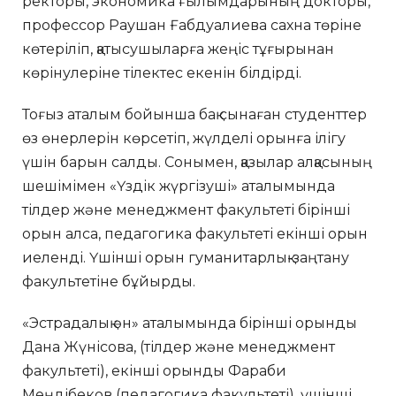
ректоры, экономика ғылымдарының докторы,
профессор Раушан Ғабдуалиева сахна төріне
көтеріліп, қатысушыларға жеңіс тұғырынан
көрінулеріне тілектес екенін білдірді.
Тоғыз аталым бойынша бақ сынаған студенттер
өз өнерлерін көрсетіп, жүлделі орынға ілігу
үшін барын салды. Сонымен, қазылар алқасының
шешімімен «Үздік жүргізуші» аталымында
тілдер және менеджмент факультеті бірінші
орын алса, педагогика факультеті екінші орын
иеленді. Үшінші орын гуманитарлық-заңтану
факультетіне бұйырды.
«Эстрадалық ән» аталымында бірінші орынды
Дана Жүнісова, (тілдер және менеджмент
факультеті), екінші орынды Фараби
Меңдібеков (педагогика факультеті), үшінші