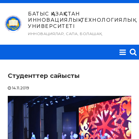
Skip
to
БАТЫС ҚАЗАҚСТАН
ИННОВАЦИЯЛЫҚ-ТЕХНОЛОГИЯЛЫҚ
content
УНИВЕРСИТЕТІ
ИННОВАЦИЯЛАР, САПА, БОЛАШАҚ
Студенттер сайысты
14.11.2019