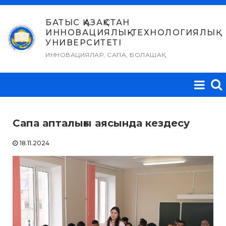
Skip
to
БАТЫС ҚАЗАҚСТАН
ИННОВАЦИЯЛЫҚ-ТЕХНОЛОГИЯЛЫҚ
content
УНИВЕРСИТЕТІ
ИННОВАЦИЯЛАР, САПА, БОЛАШАҚ
Сапа апталығы аясында кездесу
18.11.2024