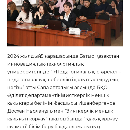
2024 жылдың 15 қарашасында Батыс Қазақстан
инновациялық-технологиялық
университетінде ” «Педагогикалық іс-әрекет –
педагогикалық шеберлікті қалыптастырудың
негізі»” атты Сапа апталығы аясында БҚО
Әділет департаментінің зияткерлік меншік
құқықтары бөлімінің басшысы Ишанбергенов
Досхан Нұрланұлымен “Зияткерлік меншік
құқығын қорғау” тақырыбында “Құқық қорғау
қызметі” білім беру бағдарламасының