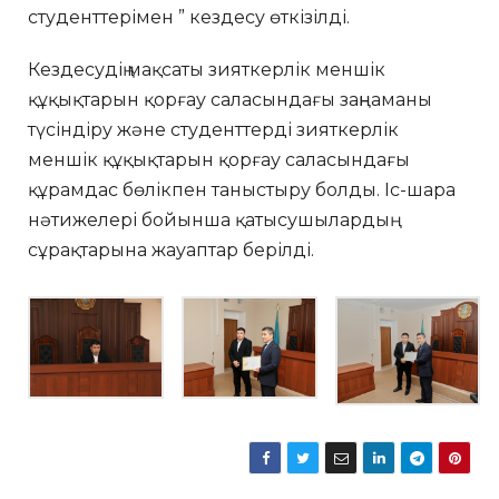
студенттерімен ” кездесу өткізілді.
Кездесудің мақсаты зияткерлік меншік
құқықтарын қорғау саласындағы заңнаманы
түсіндіру және студенттерді зияткерлік
меншік құқықтарын қорғау саласындағы
құрамдас бөлікпен таныстыру болды. Іс-шара
нәтижелері бойынша қатысушылардың
сұрақтарына жауаптар берілді.