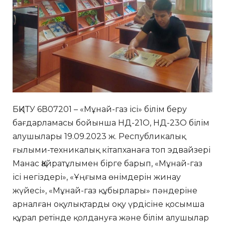
БҚИТУ 6В07201 – «Мұнай-газ ісі» білім беру
бағдарламасы бойынша НД-21О, НД-23О білім
алушылары 19.09.2023 ж. Республикалық
ғылыми-техникалық кітапханаға топ эдвайзері
Манас Қайратұлымен бірге барып, «Мұнай-газ
ісі негіздері», «Ұңғыма өнімдерін жинау
жүйесі», «Мұнай-газ құбырлары» пәндеріне
арналған оқулықтарды оқу үрдісіне қосымша
құрал ретінде қолдануға және білім алушылар