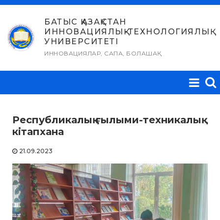
Skip
to
БАТЫС ҚАЗАҚСТАН
ИННОВАЦИЯЛЫҚ-ТЕХНОЛОГИЯЛЫҚ
content
УНИВЕРСИТЕТІ
ИННОВАЦИЯЛАР, САПА, БОЛАШАҚ
Республикалық ғылыми-техникалық
кітапхана
21.09.2023