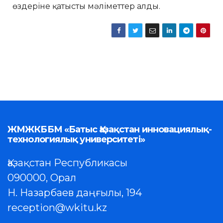
өздеріне қатысты мәліметтер алды.
ЖМЖКББМ «Батыс Қазақстан инновациялық-
технологиялық университеті»
Қазақстан Республикасы
090000, Орал
Н. Назарбаев даңғылы, 194
reception@wkitu.kz