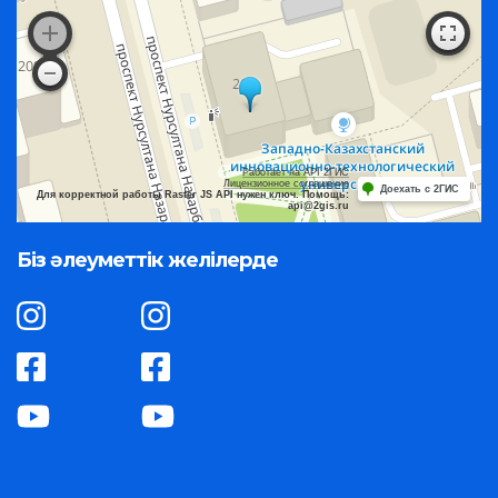
Работает на API 2ГИС
Лицензионное соглашение
Доехать с 2ГИС
Для корректной работы Raster JS API нужен ключ. Помощь:
api@2gis.ru
Біз әлеуметтік желілерде