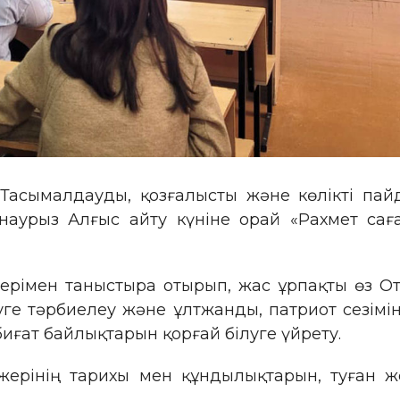
Тасымалдауды, қозғалысты және көлікті пай
аурыз Алғыс айту күніне орай «Рахмет саға
жерімен таныстыра отырып, жас ұрпақты өз От
уге тәрбиелеу және ұлтжанды, патриот сезім
биғат байлықтарын қорғай білуге үйрету.
н жерінің тарихы мен құндылықтарын, туған 