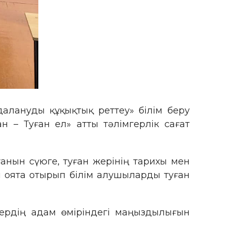
далануды құқықтық реттеу» білім беру
н – Туған ел» атты тәлімгерлік сағат
анын сүюге, туған жерінің тарихы мен
ін оята отырып білім алушыларды туған
жердің адам өміріндегі маңыздылығын