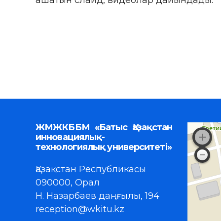
ашатын слайд, видеолар дайындады.
ЖМЖКББМ «Батыс Қазақстан
инновациялық-
технологиялық университеті»
Қазақстан Республикасы
090000, Орал
Н. Назарбаев даңғылы, 194
reception@wkitu.kz