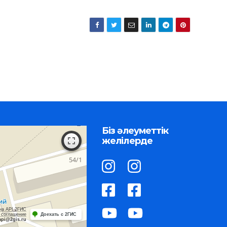
Біз әлеуметтік
желілерде
на API 2ГИС
 соглашение
Доехать с 2ГИС
api@2gis.ru