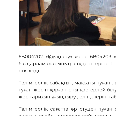
6В004202 «Құқықтану» және 6В04203 «
бағдарламаларының студенттеріне 1 н
өткізілді.
Тәлімгерлік сабақтың мақсаты туған 
туған жерін қорғап оны қастерлей біл
жер тарихын ұғындыру , елін, жерін, та
Тәлімгерлік сағатта әр студен туға