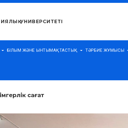
ИЯЛЫҚ УНИВЕРСИТЕТІ
Е
ҒЫЛЫМ ЖӘНЕ ЫНТЫМАҚТАСТЫҚ
ТӘРБИЕ ЖҰМЫСЫ
лімгерлік сағат