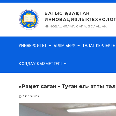
Skip
to
БАТЫС ҚАЗАҚСТАН
content
ИННОВАЦИЯЛЫҚ-ТЕХНОЛОГ
ИННОВАЦИЯЛАР, САПА, БОЛАШАҚ
УНИВЕРСИТЕТ
БІЛІМ БЕРУ
ТАЛАПКЕРЛЕРГ
ҚОЛДАУ ҚЫЗМЕТТЕРІ
«Рақмет саған – Туған ел» атты тә
3.03.2023