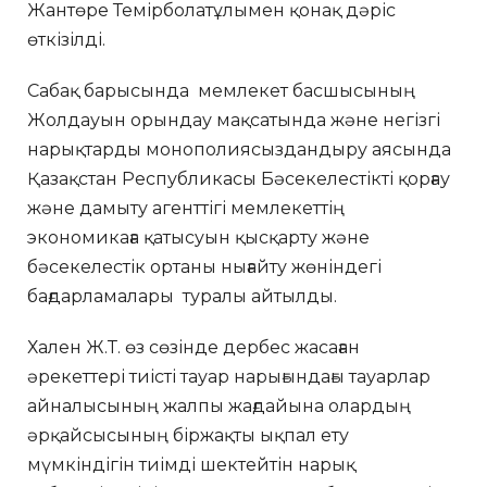
Жантөре Темірболатұлымен қонақ дәріс
өткізілді.
Сабақ барысында мемлекет басшысының
Жолдауын орындау мақсатында және негізгі
нарықтарды монополиясыздандыру аясында
Қазақстан Республикасы Бәсекелестікті қорғау
және дамыту агенттігі мемлекеттің
экономикаға қатысуын қысқарту және
бәсекелестік ортаны нығайту жөніндегі
бағдарламалары туралы айтылды.
Хален Ж.Т. өз сөзінде дербес жасаған
әрекеттері тиісті тауар нарығындағы тауарлар
айналысының жалпы жағдайына олардың
әрқайсысының біржақты ықпал ету
мүмкіндігін тиімді шектейтін нарық