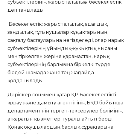
субъектілерінің жарыспалылығы бәсекелестік
деп танылады.
Бәсекелестік: жарыспалылық, адалдық,
заңдылық, тұтынушылар құқықтарының
сақталу бастауларына негізделеді, олар нарық
субъектiлерiнiң ұйымдық-құқықтық нысаны
мен тiркелген жеріне қарамастан, нарық
субъектiлерiнің барлығына бiркелкі түрде,
бiрдей шамада және тең жағдайда
қолданылады.
Дәріскер сонымен қатар ҚР Бәсекелестікті
қорғау және дамыту агенттігінің БҚО бойынша
департаментінің тергеп-тексерулер бөлімінің
атқаратын қызметтері туралы айтып берді.
Қонақ оқушылардың барлық сұрақтарына