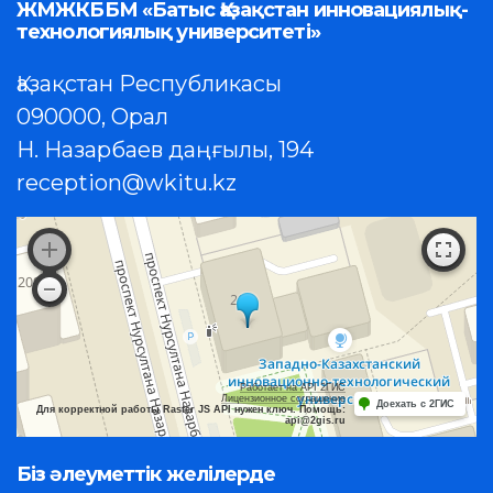
ЖМЖКББМ «Батыс Қазақстан инновациялық-
технологиялық университеті»
Қазақстан Республикасы
090000, Орал
Н. Назарбаев даңғылы, 194
reception@wkitu.kz
Работает на API 2ГИС
Лицензионное соглашение
Доехать с 2ГИС
Для корректной работы Raster JS API нужен ключ. Помощь:
api@2gis.ru
Біз әлеуметтік желілерде