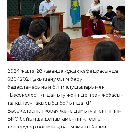
2024 жылғы 28 қазанда құқық кафедрасында
6В04202 Құқықтану білім беру
бағдарламасының білім алушыларымен
«Бәсекелестікті дамыту жөніндегі заң жобасын
талқылау» тақырыбы бойынша ҚР
Бәсекелестікті қорғау және дамыту агенттігінің
БҚО бойынша департаментінің тергеп-
тексерулер бөлімінің бас маманы Хален