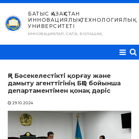
Skip
to
БАТЫС ҚАЗАҚСТАН
ИННОВАЦИЯЛЫҚ-ТЕХНОЛОГИЯЛЫҚ
content
УНИВЕРСИТЕТІ
ИННОВАЦИЯЛАР, САПА, БОЛАШАҚ
ҚР Бәсекелестікті қорғау және
дамыту агенттігінің БҚО бойынша
департаментімен қонақ дәріс
29.10.2024